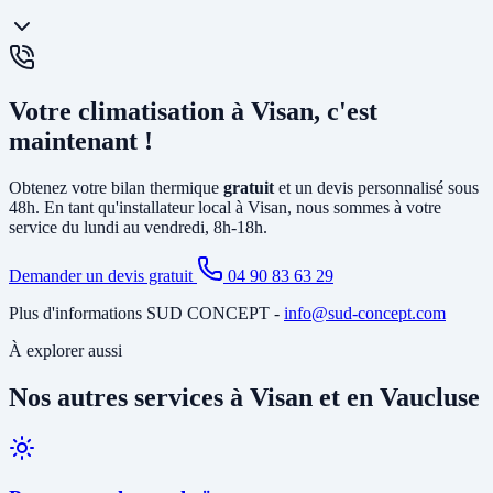
chauffage et la climatisation. La
PAC air-eau
chauffe l'eau d'un
circuit de chauffage (radiateurs ou plancher chauffant) et peut aussi
produire votre eau chaude sanitaire. Elle remplace avantageusement
Oui, un
entretien annuel est recommandé
(et obligatoire pour les
une chaudière gaz ou fioul et est éligible à MaPrimeRénov'.
systèmes contenant plus de 2 kg de fluide frigorigène). Nous
Votre climatisation à Visan, c'est
proposons des
contrats de maintenance
à Visan incluant le
nettoyage des filtres, la vérification du circuit frigorifique, le contrôle
maintenant !
des performances et la recharge éventuelle du fluide.
Obtenez votre bilan thermique
gratuit
et un devis personnalisé sous
48h. En tant qu'installateur local à Visan, nous sommes à votre
service du lundi au vendredi, 8h-18h.
Demander un devis gratuit
04 90 83 63 29
Plus d'informations SUD CONCEPT -
info@sud-concept.com
À explorer aussi
Nos autres services à Visan et en Vaucluse