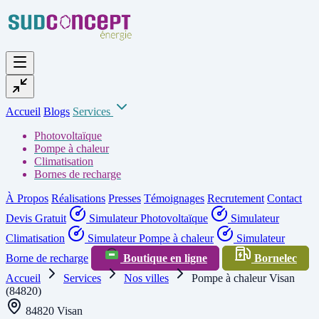
Accueil
Blogs
Services
Photovoltaïque
Pompe à chaleur
Climatisation
Bornes de recharge
À Propos
Réalisations
Presses
Témoignages
Recrutement
Contact
Devis Gratuit
Simulateur Photovoltaïque
Simulateur
Climatisation
Simulateur Pompe à chaleur
Simulateur
Borne de recharge
Boutique en ligne
Bornelec
Accueil
Services
Nos villes
Pompe à chaleur Visan
(84820)
84820 Visan