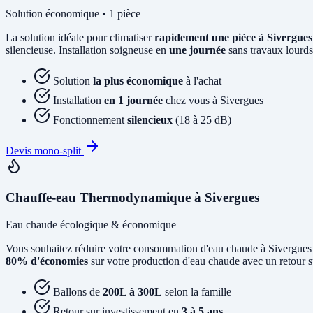
Solution économique • 1 pièce
La solution idéale pour climatiser
rapidement une pièce à Sivergues
silencieuse. Installation soigneuse en
une journée
sans travaux lourds
Solution
la plus économique
à l'achat
Installation
en 1 journée
chez vous à Sivergues
Fonctionnement
silencieux
(18 à 25 dB)
Devis mono-split
Chauffe-eau Thermodynamique à Sivergues
Eau chaude écologique & économique
Vous souhaitez réduire votre consommation d'eau chaude à Sivergue
80% d'économies
sur votre production d'eau chaude avec un retour s
Ballons de
200L à 300L
selon la famille
Retour sur investissement en
3 à 5 ans