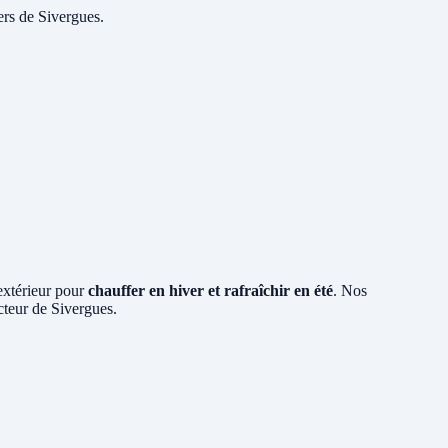
ers de Sivergues.
 extérieur pour
chauffer en hiver et rafraîchir en été
. Nos
ecteur de Sivergues.