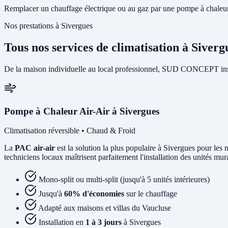
Remplacer un chauffage électrique ou au gaz par une pompe à chaleur p
Nos prestations à Sivergues
Tous nos services de climatisation à Siverg
De la maison individuelle au local professionnel, SUD CONCEPT insta
Pompe à Chaleur Air-Air à Sivergues
Climatisation réversible • Chaud & Froid
La
PAC air-air
est la solution la plus populaire à Sivergues pour les m
techniciens locaux maîtrisent parfaitement l'installation des unités mu
Mono-split ou multi-split (jusqu'à 5 unités intérieures)
Jusqu'à
60% d'économies
sur le chauffage
Adapté aux maisons et villas du Vaucluse
Installation en
1 à 3 jours
à Sivergues