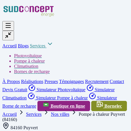
Accueil
Blogs
Services
Photovoltaïque
Pompe à chaleur
Climatisation
Bornes de recharge
À Propos
Réalisations
Presses
Témoignages
Recrutement
Contact
Devis Gratuit
Simulateur Photovoltaïque
Simulateur
Climatisation
Simulateur Pompe à chaleur
Simulateur
Borne de recharge
Boutique en ligne
Bornelec
Accueil
Services
Nos villes
Pompe à chaleur Puyvert
(84160)
84160 Puyvert