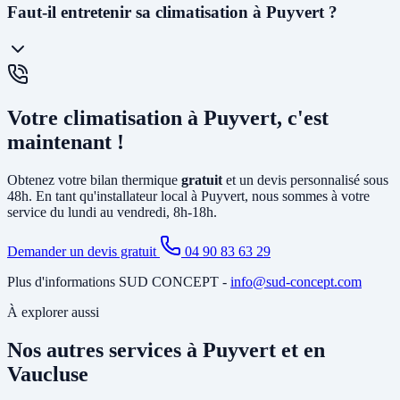
La
PAC air-air
(climatisation réversible) souffle directement de l'air
Faut-il entretenir sa climatisation à Puyvert ?
chaud ou froid via des unités murales. Elle est idéale pour le
chauffage et la climatisation. La
PAC air-eau
chauffe l'eau d'un
circuit de chauffage (radiateurs ou plancher chauffant) et peut aussi
produire votre eau chaude sanitaire. Elle remplace avantageusement
Oui, un
entretien annuel est recommandé
(et obligatoire pour les
une chaudière gaz ou fioul et est éligible à MaPrimeRénov'.
systèmes contenant plus de 2 kg de fluide frigorigène). Nous
Votre climatisation à Puyvert, c'est
proposons des
contrats de maintenance
à Puyvert incluant le
nettoyage des filtres, la vérification du circuit frigorifique, le contrôle
maintenant !
des performances et la recharge éventuelle du fluide.
Obtenez votre bilan thermique
gratuit
et un devis personnalisé sous
48h. En tant qu'installateur local à Puyvert, nous sommes à votre
service du lundi au vendredi, 8h-18h.
Demander un devis gratuit
04 90 83 63 29
Plus d'informations SUD CONCEPT -
info@sud-concept.com
À explorer aussi
Nos autres services à Puyvert et en
Vaucluse