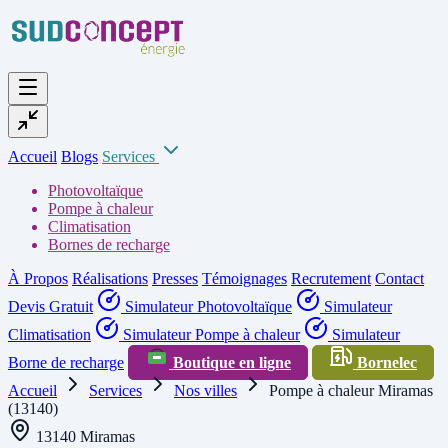
Accueil
Blogs
Services
Photovoltaïque
Pompe à chaleur
Climatisation
Bornes de recharge
À Propos
Réalisations
Presses
Témoignages
Recrutement
Contact
Devis Gratuit
Simulateur Photovoltaïque
Simulateur
Climatisation
Simulateur Pompe à chaleur
Simulateur
Borne de recharge
Boutique en ligne
Bornelec
Accueil
Services
Nos villes
Pompe à chaleur Miramas
(13140)
13140 Miramas