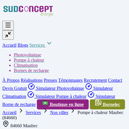
Accueil
Blogs
Services
Photovoltaïque
Pompe à chaleur
Climatisation
Bornes de recharge
À Propos
Réalisations
Presses
Témoignages
Recrutement
Contact
Devis Gratuit
Simulateur Photovoltaïque
Simulateur
Climatisation
Simulateur Pompe à chaleur
Simulateur
Borne de recharge
Boutique en ligne
Bornelec
Accueil
Services
Nos villes
Pompe à chaleur Maubec
(84660)
84660 Maubec