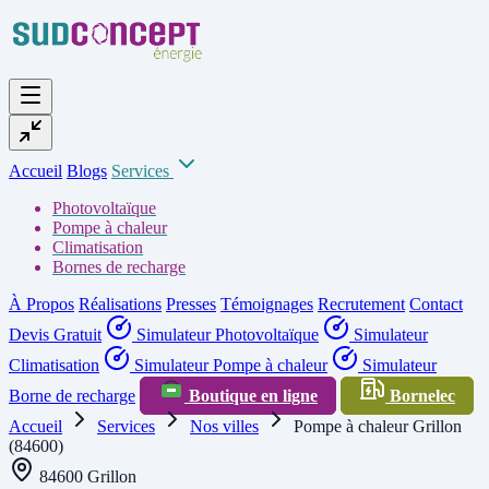
Accueil
Blogs
Services
Photovoltaïque
Pompe à chaleur
Climatisation
Bornes de recharge
À Propos
Réalisations
Presses
Témoignages
Recrutement
Contact
Devis Gratuit
Simulateur Photovoltaïque
Simulateur
Climatisation
Simulateur Pompe à chaleur
Simulateur
Borne de recharge
Boutique en ligne
Bornelec
Accueil
Services
Nos villes
Pompe à chaleur Grillon
(84600)
84600 Grillon