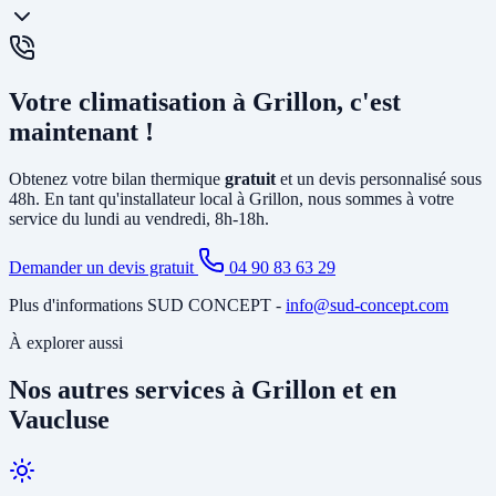
chauffage et la climatisation. La
PAC air-eau
chauffe l'eau d'un
circuit de chauffage (radiateurs ou plancher chauffant) et peut aussi
produire votre eau chaude sanitaire. Elle remplace avantageusement
Oui, un
entretien annuel est recommandé
(et obligatoire pour les
une chaudière gaz ou fioul et est éligible à MaPrimeRénov'.
systèmes contenant plus de 2 kg de fluide frigorigène). Nous
Votre climatisation à Grillon, c'est
proposons des
contrats de maintenance
à Grillon incluant le
nettoyage des filtres, la vérification du circuit frigorifique, le contrôle
maintenant !
des performances et la recharge éventuelle du fluide.
Obtenez votre bilan thermique
gratuit
et un devis personnalisé sous
48h. En tant qu'installateur local à Grillon, nous sommes à votre
service du lundi au vendredi, 8h-18h.
Demander un devis gratuit
04 90 83 63 29
Plus d'informations SUD CONCEPT -
info@sud-concept.com
À explorer aussi
Nos autres services à Grillon et en
Vaucluse