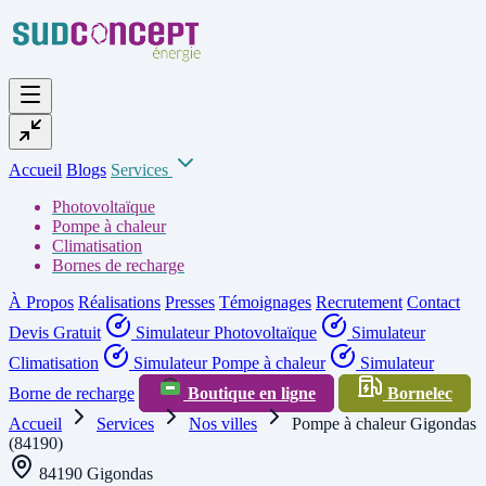
Accueil
Blogs
Services
Photovoltaïque
Pompe à chaleur
Climatisation
Bornes de recharge
À Propos
Réalisations
Presses
Témoignages
Recrutement
Contact
Devis Gratuit
Simulateur Photovoltaïque
Simulateur
Climatisation
Simulateur Pompe à chaleur
Simulateur
Borne de recharge
Boutique en ligne
Bornelec
Accueil
Services
Nos villes
Pompe à chaleur Gigondas
(84190)
84190 Gigondas