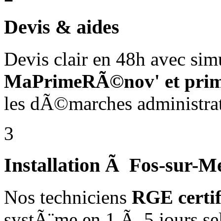
Devis & aides
Devis clair en 48h avec sim
MaPrimeRÃ©nov' et pri
les dÃ©marches administrat
3
Installation Ã Fos-sur-M
Nos techniciens
RGE certi
systÃ¨me en 1 Ã 5 jours se