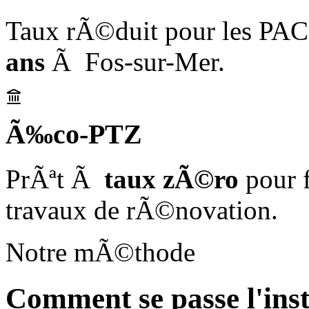
Taux rÃ©duit pour les PAC
ans
Ã Fos-sur-Mer.
Ã‰co-PTZ
PrÃªt Ã
taux zÃ©ro
pour 
travaux de rÃ©novation.
Notre mÃ©thode
Comment se passe l'ins