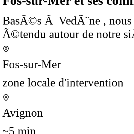
Fos-sur-Mer et ses com
BasÃ©s Ã VedÃ¨ne , nous i
Ã©tendu autour de notre si
Fos-sur-Mer
zone locale d'intervention
Avignon
~5 min