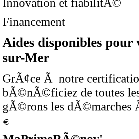
Innovation et fiabilitÃ©
Financement
Aides disponibles pour 
sur-Mer
GrÃ¢ce Ã notre certificat
bÃ©nÃ©ficiez de toutes les
gÃ©rons les dÃ©marches Ã
MaPrimeRÃ©nov'