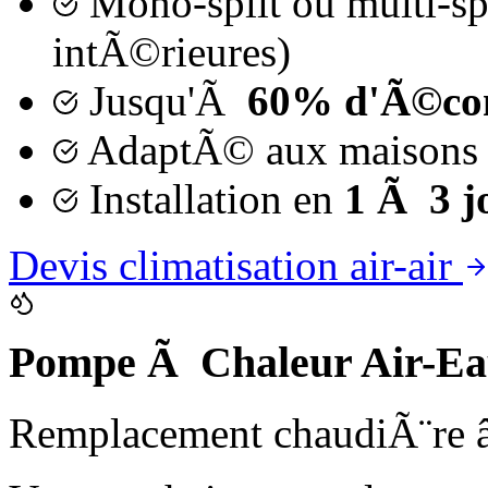
Mono-split ou multi-sp
intÃ©rieures)
Jusqu'Ã
60% d'Ã©co
AdaptÃ© aux maisons e
Installation en
1 Ã 3 j
Devis climatisation air-air
Pompe Ã Chaleur Air-Ea
Remplacement chaudiÃ¨re 