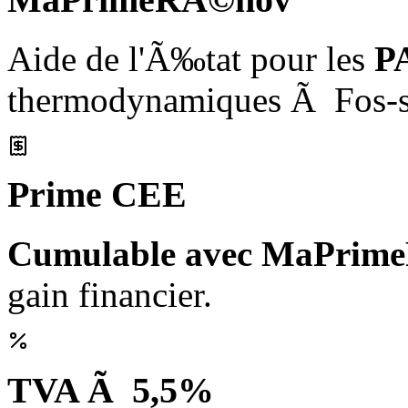
Aide de l'Ã‰tat pour les
P
thermodynamiques Ã Fos-s
Prime CEE
Cumulable avec MaPrim
gain financier.
TVA Ã 5,5%