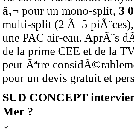
â‚¬
pour un mono-split,
3 
multi-split (2 Ã 5 piÃ¨ces),
une PAC air-eau. AprÃ¨s 
de la prime CEE et de la T
peut Ãªtre considÃ©rablem
pour un devis gratuit et p
SUD CONCEPT intervient
Mer ?