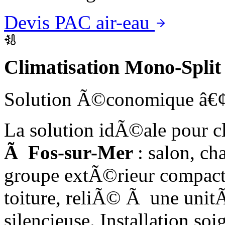
Devis PAC air-eau
Climatisation Mono-Spli
Solution Ã©conomique â€¢
La solution idÃ©ale pour c
Ã Fos-sur-Mer
: salon, c
groupe extÃ©rieur compac
toiture, reliÃ© Ã une uni
silencieuse. Installation so