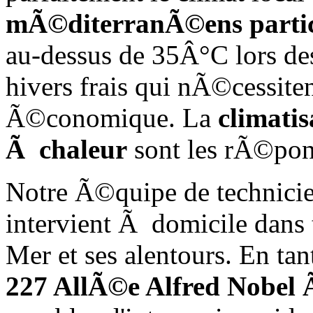
mÃ©diterranÃ©ens partic
au-dessus de 35Â°C lors des
hivers frais qui nÃ©cessiten
Ã©conomique. La
climati
Ã chaleur
sont les rÃ©pons
Notre Ã©quipe de technici
intervient Ã domicile dans
Mer et ses alentours. En tan
227 AllÃ©e Alfred Nobel