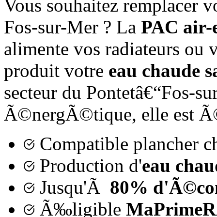
Vous souhaitez remplacer v
Fos-sur-Mer ? La
PAC air-
alimente vos radiateurs ou v
produit votre
eau chaude sa
secteur du Pontetâ€“Fos-su
Ã©nergÃ©tique, elle est 
Compatible plancher cha
Production d'
eau chaud
Jusqu'Ã
80% d'Ã©co
Ã‰ligible
MaPrimeR