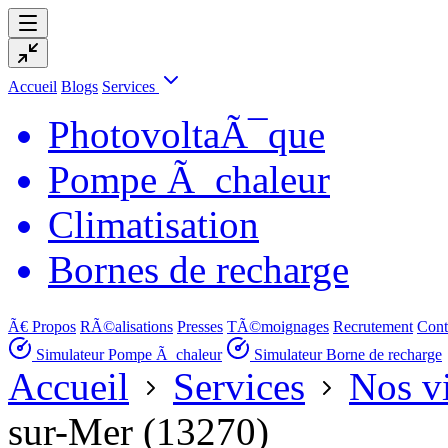
Accueil
Blogs
Services
PhotovoltaÃ¯que
Pompe Ã chaleur
Climatisation
Bornes de recharge
Ã€ Propos
RÃ©alisations
Presses
TÃ©moignages
Recrutement
Cont
Simulateur Pompe Ã chaleur
Simulateur Borne de recharge
Accueil
Services
Nos vi
sur-Mer (13270)