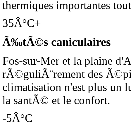
thermiques importantes tou
35Â°C+
Ã‰tÃ©s caniculaires
Fos-sur-Mer et la plaine d'
rÃ©guliÃ¨rement des Ã©pis
climatisation n'est plus un
la santÃ© et le confort.
-5Â°C