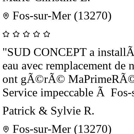
Fos-sur-Mer (13270)
"SUD CONCEPT a installÃ©
eau avec remplacement de not
ont gÃ©rÃ© MaPrimeRÃ©no
Service impeccable Ã Fos-
Patrick & Sylvie R.
Fos-sur-Mer (13270)