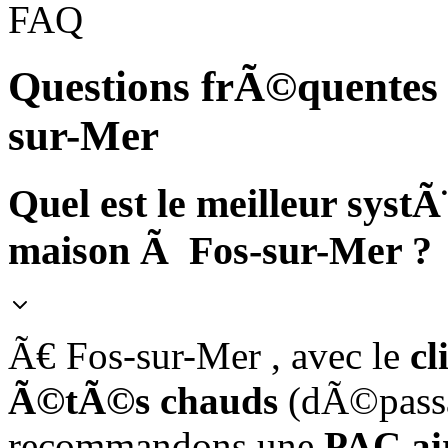
FAQ
Questions frÃ©quentes s
sur-Mer
Quel est le meilleur syst
maison Ã Fos-sur-Mer ?
Ã€ Fos-sur-Mer , avec le
cl
Ã©tÃ©s chauds
(dÃ©passa
recommandons une
PAC air