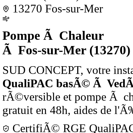
13270 Fos-sur-Mer
Pompe Ã Chaleur
Ã Fos-sur-Mer (13270)
SUD CONCEPT, votre instal
QualiPAC basÃ© Ã Ved
rÃ©versible et pompe Ã chal
gratuit en 48h, aides de l'
CertifiÃ© RGE QualiPA