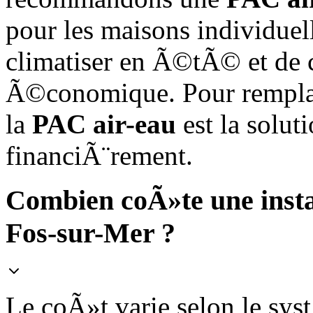
pour les maisons individuel
climatiser en Ã©tÃ© et de 
Ã©conomique. Pour remplac
la
PAC air-eau
est la solut
financiÃ¨rement.
Combien coÃ»te une insta
Fos-sur-Mer ?
Le coÃ»t varie selon le sy