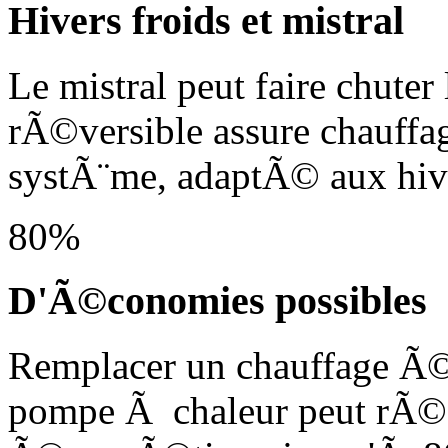
Hivers froids et mistral
Le mistral peut faire chut
rÃ©versible assure chauffag
systÃ¨me, adaptÃ© aux hive
80%
D'Ã©conomies possibles
Remplacer un chauffage Ã©l
pompe Ã chaleur peut rÃ©d