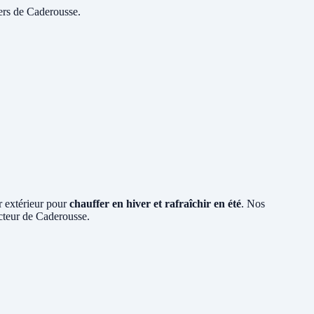
yers de Caderousse.
ir extérieur pour
chauffer en hiver et rafraîchir en été
. Nos
ecteur de Caderousse.