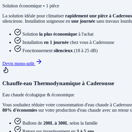
Solution économique • 1 pièce
La solution idéale pour climatiser
rapidement une pièce à Caderous
silencieuse. Installation soigneuse en
une journée
sans travaux lourds
Solution
la plus économique
à l'achat
Installation
en 1 journée
chez vous à Caderousse
Fonctionnement
silencieux
(18 à 25 dB)
Devis mono-split
Chauffe-eau Thermodynamique à Caderousse
Eau chaude écologique & économique
Vous souhaitez réduire votre consommation d'eau chaude à Caderous
80% d'économies
sur votre production d'eau chaude avec un retour s
Ballons de
200L à 300L
selon la famille
Retour sur investissement en
3 à 5 ans