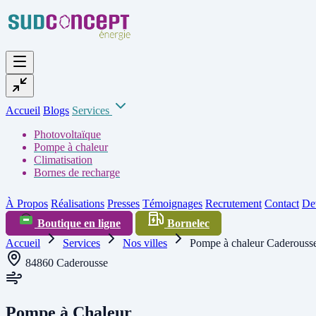
Accueil
Blogs
Services
Photovoltaïque
Pompe à chaleur
Climatisation
Bornes de recharge
À Propos
Réalisations
Presses
Témoignages
Recrutement
Contact
Dev
Boutique en ligne
Bornelec
Accueil
Services
Nos villes
Pompe à chaleur Caderouss
84860 Caderousse
Pompe à Chaleur