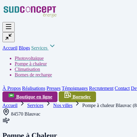
Accueil
Blogs
Services
Photovoltaïque
Pompe à chaleur
Climatisation
Bornes de recharge
À Propos
Réalisations
Presses
Témoignages
Recrutement
Contact
Dev
Boutique en ligne
Bornelec
Accueil
Services
Nos villes
Pompe à chaleur Blauvac (
84570 Blauvac
Pompe à Chaleur