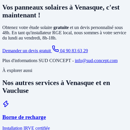
principalement la pose d'un
onduleur
relié à votre tableau électrique
Vos panneaux solaires à Venasque, c'est
existant et le tirage de câbles DC depuis la toiture. Si votre tableau
est ancien ou sous-dimensionné, une mise à jour partielle peut être
maintenant !
nécessaire. Notre étude gratuite à Venasque identifie tous les travaux
annexes avant de vous soumettre le devis final.
Obtenez votre étude solaire
gratuite
et un devis personnalisé sous
48h. En tant qu'installateur RGE local, nous sommes à votre service
du lundi au vendredi, 8h-18h.
Demander un devis gratuit
04 90 83 63 29
Plus d'informations SUD CONCEPT -
info@sud-concept.com
À explorer aussi
Nos autres services à Venasque et en
Vaucluse
Borne de recharge
Installation IRVE certifiée