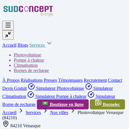
Accueil
Blogs
Services
Photovoltaïque
Pompe à chaleur
Climatisation
Bornes de recharge
À Propos
Réalisations
Presses
Témoignages
Recrutement
Contact
Devis Gratuit
Simulateur Photovoltaïque
Simulateur
Climatisation
Simulateur Pompe à chaleur
Simulateur
Borne de recharge
Boutique en ligne
Bornelec
Accueil
Services
Nos villes
Photovoltaïque Venasque
(84210)
84210 Venasque