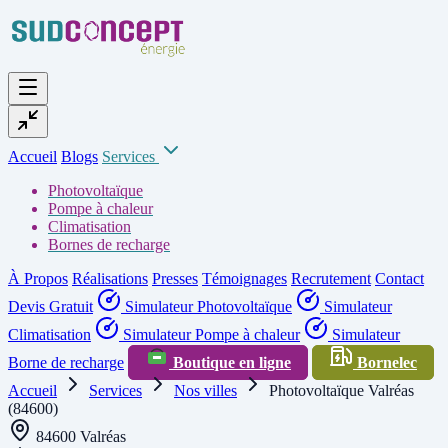
Accueil
Blogs
Services
Photovoltaïque
Pompe à chaleur
Climatisation
Bornes de recharge
À Propos
Réalisations
Presses
Témoignages
Recrutement
Contact
Devis Gratuit
Simulateur Photovoltaïque
Simulateur
Climatisation
Simulateur Pompe à chaleur
Simulateur
Borne de recharge
Boutique en ligne
Bornelec
Accueil
Services
Nos villes
Photovoltaïque Valréas
(84600)
84600 Valréas