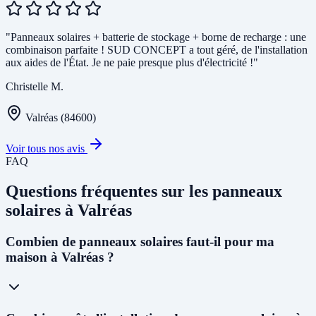
"Panneaux solaires + batterie de stockage + borne de recharge : une
combinaison parfaite ! SUD CONCEPT a tout géré, de l'installation
aux aides de l'État. Je ne paie presque plus d'électricité !"
Christelle M.
Valréas (84600)
Voir tous nos avis
FAQ
Questions fréquentes sur les panneaux
solaires à Valréas
Combien de panneaux solaires faut-il pour ma
maison à Valréas ?
Pour une maison individuelle à Valréas, nous recommandons en