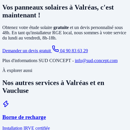
principalement la pose d'un
onduleur
relié à votre tableau électrique
Vos panneaux solaires à Valréas, c'est
existant et le tirage de câbles DC depuis la toiture. Si votre tableau
est ancien ou sous-dimensionné, une mise à jour partielle peut être
maintenant !
nécessaire. Notre étude gratuite à Valréas identifie tous les travaux
annexes avant de vous soumettre le devis final.
Obtenez votre étude solaire
gratuite
et un devis personnalisé sous
48h. En tant qu'installateur RGE local, nous sommes à votre service
du lundi au vendredi, 8h-18h.
Demander un devis gratuit
04 90 83 63 29
Plus d'informations SUD CONCEPT -
info@sud-concept.com
À explorer aussi
Nos autres services à Valréas et en
Vaucluse
Borne de recharge
Installation IRVE certifiée