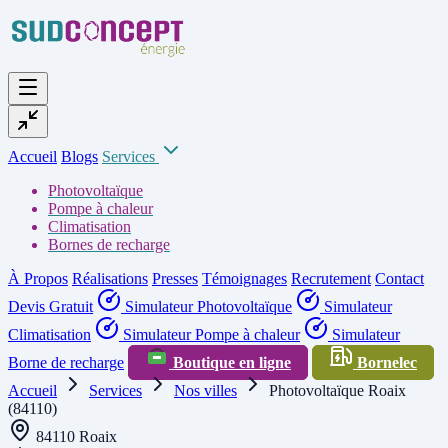
Accueil
Blogs
Services
Photovoltaïque
Pompe à chaleur
Climatisation
Bornes de recharge
À Propos
Réalisations
Presses
Témoignages
Recrutement
Contact
Devis Gratuit
Simulateur Photovoltaïque
Simulateur
Climatisation
Simulateur Pompe à chaleur
Simulateur
Borne de recharge
Boutique en ligne
Bornelec
Accueil
Services
Nos villes
Photovoltaïque Roaix
(84110)
84110 Roaix