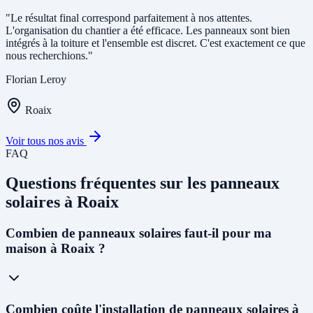
"Le résultat final correspond parfaitement à nos attentes.
L'organisation du chantier a été efficace. Les panneaux sont bien
intégrés à la toiture et l'ensemble est discret. C'est exactement ce que
nous recherchions."
Florian Leroy
Roaix
Voir tous nos avis
FAQ
Questions fréquentes sur les panneaux
solaires à Roaix
Combien de panneaux solaires faut-il pour ma
maison à Roaix ?
Pour une maison individuelle à Roaix, nous recommandons en
Combien coûte l'installation de panneaux solaires à