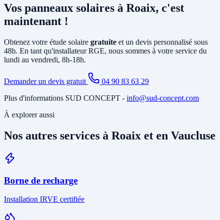
Vos panneaux solaires à Roaix, c'est
existant et le tirage de câbles DC depuis la toiture. Si votre tableau
est ancien ou sous-dimensionné, une mise à jour partielle peut être
maintenant !
nécessaire. Notre étude gratuite à Roaix identifie tous les travaux
annexes avant de vous soumettre le devis final.
Obtenez votre étude solaire
gratuite
et un devis personnalisé sous
48h. En tant qu'installateur RGE, nous sommes à votre service du
lundi au vendredi, 8h-18h.
Demander un devis gratuit
04 90 83 63 29
Plus d'informations SUD CONCEPT -
info@sud-concept.com
À explorer aussi
Nos autres services à Roaix et en Vaucluse
Borne de recharge
Installation IRVE certifiée