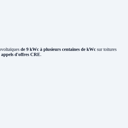
ovoltaïques
de 9 kWc à plusieurs centaines de kWc
sur toitures
x
appels d'offres CRE
.