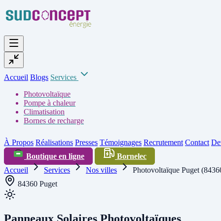
Accueil
Blogs
Services
Photovoltaïque
Pompe à chaleur
Climatisation
Bornes de recharge
À Propos
Réalisations
Presses
Témoignages
Recrutement
Contact
Dev
Boutique en ligne
Bornelec
Accueil
Services
Nos villes
Photovoltaïque Puget (8436
84360 Puget
Panneaux Solaires Photovoltaïques