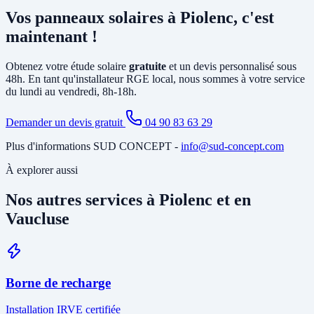
principalement la pose d'un
onduleur
relié à votre tableau électrique
Vos panneaux solaires à Piolenc, c'est
existant et le tirage de câbles DC depuis la toiture. Si votre tableau
est ancien ou sous-dimensionné, une mise à jour partielle peut être
maintenant !
nécessaire. Notre étude gratuite à Piolenc identifie tous les travaux
annexes avant de vous soumettre le devis final.
Obtenez votre étude solaire
gratuite
et un devis personnalisé sous
48h. En tant qu'installateur RGE local, nous sommes à votre service
du lundi au vendredi, 8h-18h.
Demander un devis gratuit
04 90 83 63 29
Plus d'informations SUD CONCEPT -
info@sud-concept.com
À explorer aussi
Nos autres services à Piolenc et en
Vaucluse
Borne de recharge
Installation IRVE certifiée