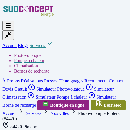
Accueil
Blogs
Services
Photovoltaïque
Pompe à chaleur
Climatisation
Bornes de recharge
À Propos
Réalisations
Presses
Témoignages
Recrutement
Contact
Devis Gratuit
Simulateur Photovoltaïque
Simulateur
Climatisation
Simulateur Pompe à chaleur
Simulateur
Borne de recharge
Boutique en ligne
Bornelec
Accueil
Services
Nos villes
Photovoltaïque Piolenc
(84420)
84420 Piolenc