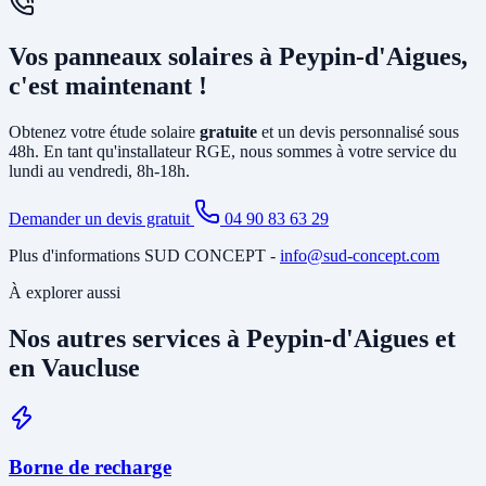
solution la plus rentable selon votre profil de consommation.
En général, non. L'installation photovoltaïque nécessite
principalement la pose d'un
onduleur
relié à votre tableau électrique
Vos panneaux solaires à Peypin-d'Aigues,
existant et le tirage de câbles DC depuis la toiture. Si votre tableau
est ancien ou sous-dimensionné, une mise à jour partielle peut être
c'est maintenant !
nécessaire. Notre étude gratuite à Peypin-d'Aigues identifie tous les
travaux annexes avant de vous soumettre le devis final.
Obtenez votre étude solaire
gratuite
et un devis personnalisé sous
48h. En tant qu'installateur RGE, nous sommes à votre service du
lundi au vendredi, 8h-18h.
Demander un devis gratuit
04 90 83 63 29
Plus d'informations SUD CONCEPT -
info@sud-concept.com
À explorer aussi
Nos autres services à Peypin-d'Aigues et
en Vaucluse
Borne de recharge