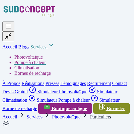
Accueil
Blogs
Services
Photovoltaïque
Pompe à chaleur
Climatisation
Bornes de recharge
À Propos
Réalisations
Presses
Témoignages
Recrutement
Contact
Devis Gratuit
Simulateur Photovoltaïque
Simulateur
Climatisation
Simulateur Pompe à chaleur
Simulateur
Borne de recharge
Boutique en ligne
Bornelec
Accueil
Services
Photovoltaïque
Particuliers