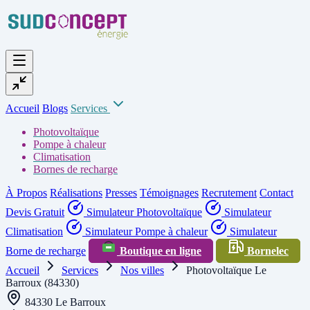
Accueil
Blogs
Services
Photovoltaïque
Pompe à chaleur
Climatisation
Bornes de recharge
À Propos
Réalisations
Presses
Témoignages
Recrutement
Contact
Devis Gratuit
Simulateur Photovoltaïque
Simulateur
Climatisation
Simulateur Pompe à chaleur
Simulateur
Borne de recharge
Boutique en ligne
Bornelec
Accueil
Services
Nos villes
Photovoltaïque Le
Barroux (84330)
84330 Le Barroux