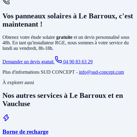
solution la plus rentable selon votre profil de consommation.
En général, non. L'installation photovoltaïque nécessite
principalement la pose d'un
onduleur
relié à votre tableau électrique
Vos panneaux solaires à Le Barroux, c'est
existant et le tirage de câbles DC depuis la toiture. Si votre tableau
est ancien ou sous-dimensionné, une mise à jour partielle peut être
maintenant !
nécessaire. Notre étude gratuite à Le Barroux identifie tous les
travaux annexes avant de vous soumettre le devis final.
Obtenez votre étude solaire
gratuite
et un devis personnalisé sous
48h. En tant qu'installateur RGE, nous sommes à votre service du
lundi au vendredi, 8h-18h.
Demander un devis gratuit
04 90 83 63 29
Plus d'informations SUD CONCEPT -
info@sud-concept.com
À explorer aussi
Nos autres services à Le Barroux et en
Vaucluse
Borne de recharge