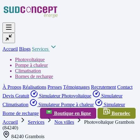
Accueil
Blogs
Services
Photovoltaïque
Pompe à chaleur
Climatisation
Bornes de recharge
À Propos
Réalisations
Presses
Témoignages
Recrutement
Contact
Devis Gratuit
Simulateur Photovoltaïque
Simulateur
Climatisation
Simulateur Pompe à chaleur
Simulateur
Borne de recharge
Boutique en ligne
Bornelec
Accueil
Services
Nos villes
Photovoltaïque Grambois
(84240)
84240 Grambois