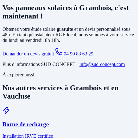
principalement la pose d'un
onduleur
relié à votre tableau électrique
Vos panneaux solaires à Grambois, c'est
existant et le tirage de câbles DC depuis la toiture. Si votre tableau
est ancien ou sous-dimensionné, une mise à jour partielle peut être
maintenant !
nécessaire. Notre étude gratuite à Grambois identifie tous les travaux
annexes avant de vous soumettre le devis final.
Obtenez votre étude solaire
gratuite
et un devis personnalisé sous
48h. En tant qu'installateur RGE local, nous sommes à votre service
du lundi au vendredi, 8h-18h.
Demander un devis gratuit
04 90 83 63 29
Plus d'informations SUD CONCEPT -
info@sud-concept.com
À explorer aussi
Nos autres services à Grambois et en
Vaucluse
Borne de recharge
Installation IRVE certifiée