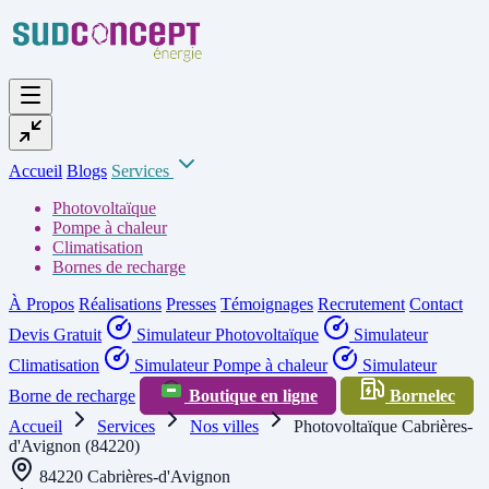
Accueil
Blogs
Services
Photovoltaïque
Pompe à chaleur
Climatisation
Bornes de recharge
À Propos
Réalisations
Presses
Témoignages
Recrutement
Contact
Devis Gratuit
Simulateur Photovoltaïque
Simulateur
Climatisation
Simulateur Pompe à chaleur
Simulateur
Borne de recharge
Boutique en ligne
Bornelec
Accueil
Services
Nos villes
Photovoltaïque Cabrières-
d'Avignon (84220)
84220 Cabrières-d'Avignon