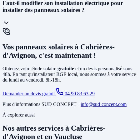
En
autoconsommation totale
, toute l'énergie produite est
Faut-il modifier son installation électrique pour
consommée ou stockée dans une batterie - aucune injection sur le
installer des panneaux solaires ?
réseau. En
autoconsommation avec vente du surplus
, l'énergie
non consommée est revendue à EDF à un tarif garanti 20 ans
(environ 6 à 13 cts€/kWh selon la puissance). La vente en totalité
(sans consommer) est également possible. Nous vous conseillons la
solution la plus rentable selon votre profil de consommation.
En général, non. L'installation photovoltaïque nécessite
principalement la pose d'un
onduleur
relié à votre tableau électrique
Vos panneaux solaires à Cabrières-
existant et le tirage de câbles DC depuis la toiture. Si votre tableau
est ancien ou sous-dimensionné, une mise à jour partielle peut être
d'Avignon, c'est maintenant !
nécessaire. Notre étude gratuite à Cabrières-d'Avignon identifie tous
les travaux annexes avant de vous soumettre le devis final.
Obtenez votre étude solaire
gratuite
et un devis personnalisé sous
48h. En tant qu'installateur RGE local, nous sommes à votre service
du lundi au vendredi, 8h-18h.
Demander un devis gratuit
04 90 83 63 29
Plus d'informations SUD CONCEPT -
info@sud-concept.com
À explorer aussi
Nos autres services à Cabrières-
d'Avignon et en Vaucluse