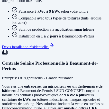
une production maximale.
Puissance
3 kWc à 9 kWc
selon votre toiture
Compatible avec
tous types de toitures
(tuile, ardoise,
bac acier)
Suivi de production via
application smartphone
Installation en
1 à 2 jours
à Beaumont-de-Pertuis
Devis installation résidentielle
Centrale Solaire Professionnelle à Beaumont-de-
Pertuis
Entreprises & Agriculteurs • Grande puissance
Vous êtes une
entreprise, un agriculteur ou un gestionnaire de
bâtiment
à Beaumont-de-Pertuis ? SUD CONCEPT conçoit et
installe des centrales photovoltaïques
de 9 kWc à plusieurs
centaines de kWc
sur toitures industrielles, hangars agricoles et
ombrières de parking. Nos solutions incluent la vente en surplus ou
l'autoconsommation totale, éligibles aux
appels d'offres CRE
.