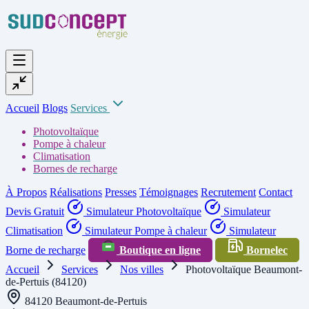
Accueil
Blogs
Services
Photovoltaïque
Pompe à chaleur
Climatisation
Bornes de recharge
À Propos
Réalisations
Presses
Témoignages
Recrutement
Contact
Devis Gratuit
Simulateur Photovoltaïque
Simulateur
Climatisation
Simulateur Pompe à chaleur
Simulateur
Borne de recharge
Boutique en ligne
Bornelec
Accueil
Services
Nos villes
Photovoltaïque Beaumont-
de-Pertuis (84120)
84120 Beaumont-de-Pertuis