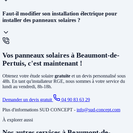
chantier.
En
autoconsommation totale
, toute l'énergie produite est
Faut-il modifier son installation électrique pour
consommée ou stockée dans une batterie - aucune injection sur le
installer des panneaux solaires ?
réseau. En
autoconsommation avec vente du surplus
, l'énergie
non consommée est revendue à EDF à un tarif garanti 20 ans
(environ 6 à 13 cts€/kWh selon la puissance). La vente en totalité
(sans consommer) est également possible. Nous vous conseillons la
solution la plus rentable selon votre profil de consommation.
En général, non. L'installation photovoltaïque nécessite
principalement la pose d'un
onduleur
relié à votre tableau électrique
Vos panneaux solaires à Beaumont-de-
existant et le tirage de câbles DC depuis la toiture. Si votre tableau
est ancien ou sous-dimensionné, une mise à jour partielle peut être
Pertuis, c'est maintenant !
nécessaire. Notre étude gratuite à Beaumont-de-Pertuis identifie tous
les travaux annexes avant de vous soumettre le devis final.
Obtenez votre étude solaire
gratuite
et un devis personnalisé sous
48h. En tant qu'installateur RGE, nous sommes à votre service du
lundi au vendredi, 8h-18h.
Demander un devis gratuit
04 90 83 63 29
Plus d'informations SUD CONCEPT -
info@sud-concept.com
À explorer aussi
Nos autres services à Beaumont-de-