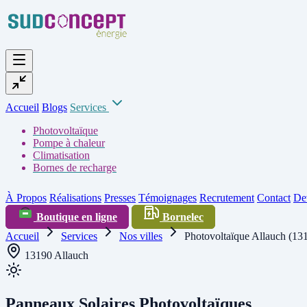
Accueil
Blogs
Services
Photovoltaïque
Pompe à chaleur
Climatisation
Bornes de recharge
À Propos
Réalisations
Presses
Témoignages
Recrutement
Contact
Dev
Boutique en ligne
Bornelec
Accueil
Services
Nos villes
Photovoltaïque Allauch (13
13190 Allauch
Panneaux Solaires Photovoltaïques