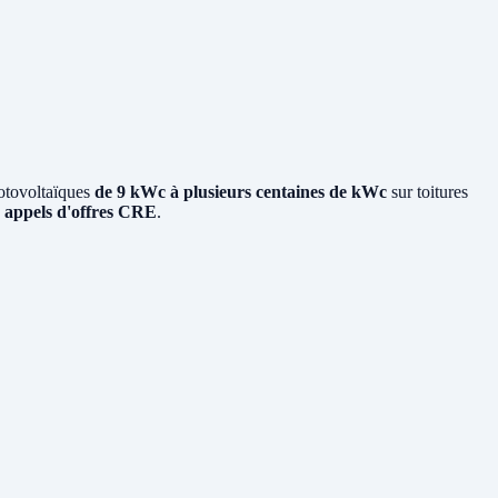
otovoltaïques
de 9 kWc à plusieurs centaines de kWc
sur toitures
x
appels d'offres CRE
.