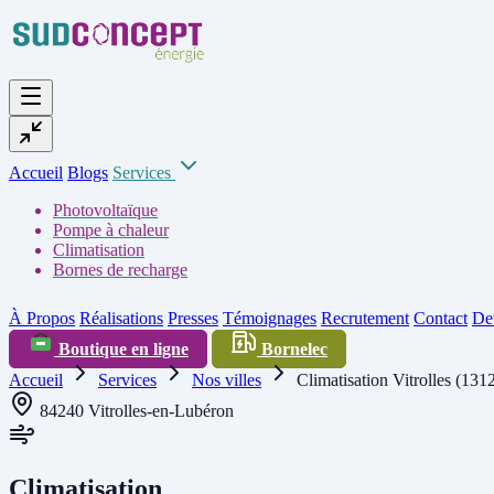
Accueil
Blogs
Services
Photovoltaïque
Pompe à chaleur
Climatisation
Bornes de recharge
À Propos
Réalisations
Presses
Témoignages
Recrutement
Contact
Dev
Boutique en ligne
Bornelec
Accueil
Services
Nos villes
Climatisation Vitrolles (131
84240 Vitrolles-en-Lubéron
Climatisation