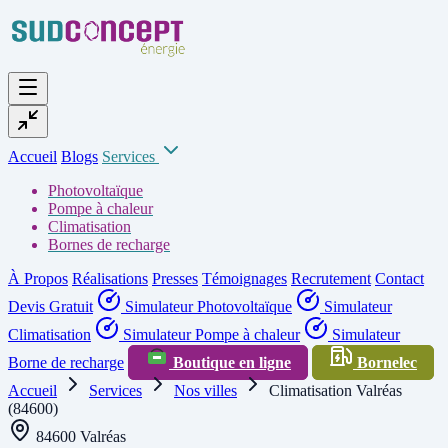
Accueil
Blogs
Services
Photovoltaïque
Pompe à chaleur
Climatisation
Bornes de recharge
À Propos
Réalisations
Presses
Témoignages
Recrutement
Contact
Devis Gratuit
Simulateur Photovoltaïque
Simulateur
Climatisation
Simulateur Pompe à chaleur
Simulateur
Borne de recharge
Boutique en ligne
Bornelec
Accueil
Services
Nos villes
Climatisation Valréas
(84600)
84600 Valréas