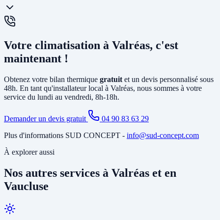
chauffage et la climatisation. La
PAC air-eau
chauffe l'eau d'un
circuit de chauffage (radiateurs ou plancher chauffant) et peut aussi
produire votre eau chaude sanitaire. Elle remplace avantageusement
Oui, un
entretien annuel est recommandé
(et obligatoire pour les
une chaudière gaz ou fioul et est éligible à MaPrimeRénov'.
systèmes contenant plus de 2 kg de fluide frigorigène). Nous
Votre climatisation à Valréas, c'est
proposons des
contrats de maintenance
à Valréas incluant le
nettoyage des filtres, la vérification du circuit frigorifique, le contrôle
maintenant !
des performances et la recharge éventuelle du fluide.
Obtenez votre bilan thermique
gratuit
et un devis personnalisé sous
48h. En tant qu'installateur local à Valréas, nous sommes à votre
service du lundi au vendredi, 8h-18h.
Demander un devis gratuit
04 90 83 63 29
Plus d'informations SUD CONCEPT -
info@sud-concept.com
À explorer aussi
Nos autres services à Valréas et en
Vaucluse