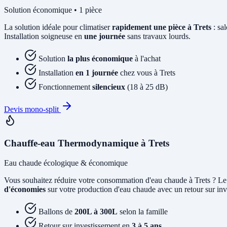
Solution économique • 1 pièce
La solution idéale pour climatiser
rapidement une pièce à Trets
: sa
Installation soigneuse en
une journée
sans travaux lourds.
Solution
la plus économique
à l'achat
Installation
en 1 journée
chez vous à Trets
Fonctionnement
silencieux
(18 à 25 dB)
Devis mono-split
Chauffe-eau Thermodynamique à Trets
Eau chaude écologique & économique
Vous souhaitez réduire votre consommation d'eau chaude à Trets ? L
d'économies
sur votre production d'eau chaude avec un retour sur inve
Ballons de
200L à 300L
selon la famille
Retour sur investissement en
3 à 5 ans