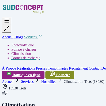
Accueil
Blogs
Services
Photovoltaïque
Pompe à chaleur
Climatisation
Bornes de recharge
À Propos
Réalisations
Presses
Témoignages
Recrutement
Contact
Dev
Boutique en ligne
Bornelec
Accueil
Services
Nos villes
Climatisation Trets (13530)
13530 Trets
Climatisation