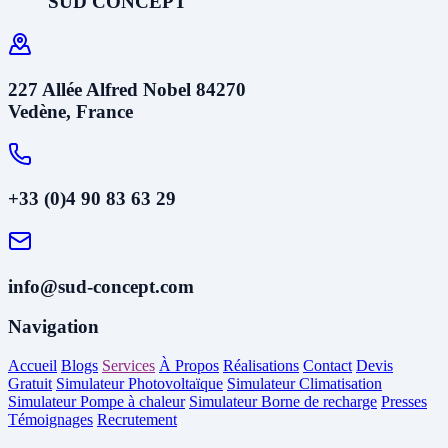
SUD CONCEPT
227 Allée Alfred Nobel 84270
Vedène, France
+33 (0)4 90 83 63 29
info@sud-concept.com
Navigation
Accueil
Blogs
Services
À Propos
Réalisations
Contact
Devis
Gratuit
Simulateur Photovoltaïque
Simulateur Climatisation
Simulateur Pompe à chaleur
Simulateur Borne de recharge
Presses
Témoignages
Recrutement