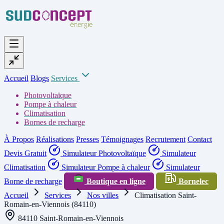
Accueil
Blogs
Services
Photovoltaïque
Pompe à chaleur
Climatisation
Bornes de recharge
À Propos
Réalisations
Presses
Témoignages
Recrutement
Contact
Devis Gratuit
Simulateur Photovoltaïque
Simulateur
Climatisation
Simulateur Pompe à chaleur
Simulateur
Borne de recharge
Boutique en ligne
Bornelec
Accueil
Services
Nos villes
Climatisation Saint-
Romain-en-Viennois (84110)
84110 Saint-Romain-en-Viennois