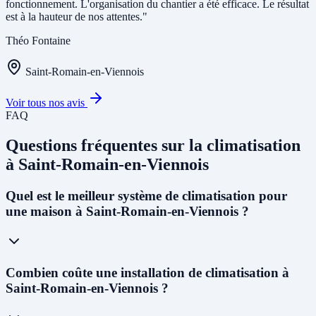
fonctionnement. L'organisation du chantier a été efficace. Le résultat
est à la hauteur de nos attentes."
Théo Fontaine
Saint-Romain-en-Viennois
Voir tous nos avis
FAQ
Questions fréquentes sur la climatisation
à Saint-Romain-en-Viennois
Quel est le meilleur système de climatisation pour
une maison à Saint-Romain-en-Viennois ?
À Saint-Romain-en-Viennois, avec le
climat méditerranéen et les
Combien coûte une installation de climatisation à
étés chauds
(dépassant souvent 35°C), nous recommandons une
Saint-Romain-en-Viennois ?
PAC air-air réversible multi-split
pour les maisons individuelles.
Elle permet à la fois de climatiser en été et de chauffer en hiver de