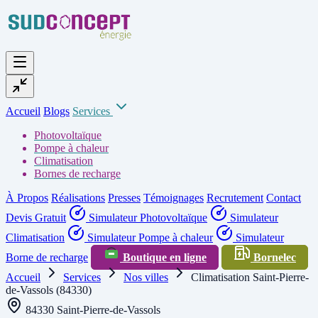
Accueil
Blogs
Services
Photovoltaïque
Pompe à chaleur
Climatisation
Bornes de recharge
À Propos
Réalisations
Presses
Témoignages
Recrutement
Contact
Devis Gratuit
Simulateur Photovoltaïque
Simulateur
Climatisation
Simulateur Pompe à chaleur
Simulateur
Borne de recharge
Boutique en ligne
Bornelec
Accueil
Services
Nos villes
Climatisation Saint-Pierre-
de-Vassols (84330)
84330 Saint-Pierre-de-Vassols