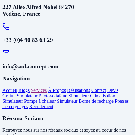
227 Allée Alfred Nobel 84270
Vedène, France
+33 (0)4 90 83 63 29
info@sud-concept.com
Navigation
Accueil
Blogs
Services
À Propos
Réalisations
Contact
Devis
Gratuit
Simulateur Photovoltaïque
Simulateur Climatisation
Simulateur Pompe à chaleur
Simulateur Borne de recharge
Presses
Témoignages
Recrutement
Réseaux Sociaux
Retrouvez nous sur nos réseaux sociaux et soyez au coeur de nos