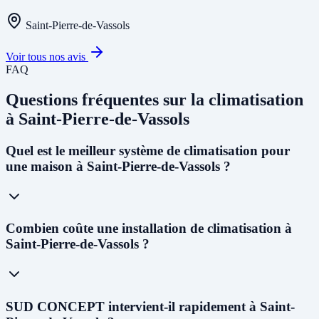
Saint-Pierre-de-Vassols
Voir tous nos avis
FAQ
Questions fréquentes sur la climatisation
à Saint-Pierre-de-Vassols
Quel est le meilleur système de climatisation pour
une maison à Saint-Pierre-de-Vassols ?
À Saint-Pierre-de-Vassols, avec le
climat méditerranéen et les étés
Combien coûte une installation de climatisation à
chauds
(dépassant souvent 35°C), nous recommandons une
PAC
Saint-Pierre-de-Vassols ?
air-air réversible multi-split
pour les maisons individuelles. Elle
permet à la fois de climatiser en été et de chauffer en hiver de façon
économique. Pour remplacer une chaudière gaz ou fioul, la
PAC
air-eau
est la solution idéale et la plus aidée financièrement.
Le coût varie selon le système : de
1 500 € à 3 000 €
pour un mono-
SUD CONCEPT intervient-il rapidement à Saint-
split,
3 000 € à 8 000 €
pour un multi-split (2 à 5 pièces), et
8 000 €