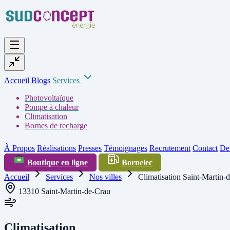
Accueil
Blogs
Services
Photovoltaïque
Pompe à chaleur
Climatisation
Bornes de recharge
À Propos
Réalisations
Presses
Témoignages
Recrutement
Contact
Dev
Boutique en ligne
Bornelec
Accueil
Services
Nos villes
Climatisation Saint-Martin-
13310 Saint-Martin-de-Crau
Climatisation