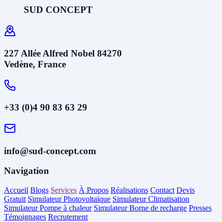
SUD CONCEPT
227 Allée Alfred Nobel 84270
Vedène, France
+33 (0)4 90 83 63 29
info@sud-concept.com
Navigation
Accueil
Blogs
Services
À Propos
Réalisations
Contact
Devis
Gratuit
Simulateur Photovoltaïque
Simulateur Climatisation
Simulateur Pompe à chaleur
Simulateur Borne de recharge
Presses
Témoignages
Recrutement