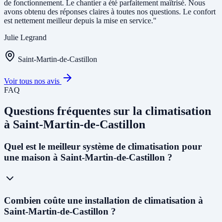
de fonctionnement. Le chantier a été parfaitement maîtrisé. Nous
avons obtenu des réponses claires à toutes nos questions. Le confort
est nettement meilleur depuis la mise en service."
Julie Legrand
Saint-Martin-de-Castillon
Voir tous nos avis
FAQ
Questions fréquentes sur la climatisation
à Saint-Martin-de-Castillon
Quel est le meilleur système de climatisation pour
une maison à Saint-Martin-de-Castillon ?
À Saint-Martin-de-Castillon, avec le
climat méditerranéen et les
Combien coûte une installation de climatisation à
étés chauds
(dépassant souvent 35°C), nous recommandons une
Saint-Martin-de-Castillon ?
PAC air-air réversible multi-split
pour les maisons individuelles.