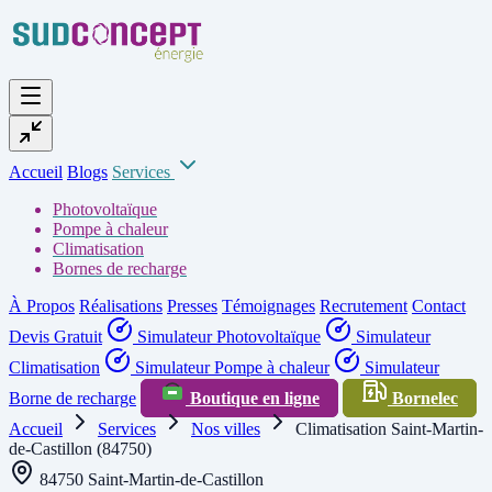
Accueil
Blogs
Services
Photovoltaïque
Pompe à chaleur
Climatisation
Bornes de recharge
À Propos
Réalisations
Presses
Témoignages
Recrutement
Contact
Devis Gratuit
Simulateur Photovoltaïque
Simulateur
Climatisation
Simulateur Pompe à chaleur
Simulateur
Borne de recharge
Boutique en ligne
Bornelec
Accueil
Services
Nos villes
Climatisation Saint-Martin-
de-Castillon (84750)
84750 Saint-Martin-de-Castillon