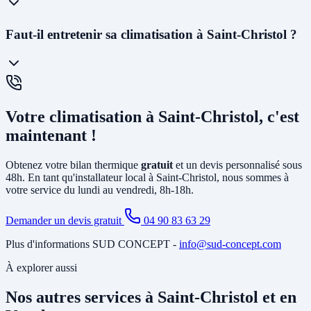
semaines. En cas d'urgence (panne avant l'été), nous faisons notre
maximum pour intervenir rapidement.
La
PAC air-air
(climatisation réversible) souffle directement de l'air
Faut-il entretenir sa climatisation à Saint-Christol ?
chaud ou froid via des unités murales. Elle est idéale pour le
chauffage et la climatisation. La
PAC air-eau
chauffe l'eau d'un
circuit de chauffage (radiateurs ou plancher chauffant) et peut aussi
produire votre eau chaude sanitaire. Elle remplace avantageusement
Oui, un
entretien annuel est recommandé
(et obligatoire pour les
une chaudière gaz ou fioul et est éligible à MaPrimeRénov'.
systèmes contenant plus de 2 kg de fluide frigorigène). Nous
Votre climatisation à Saint-Christol, c'est
proposons des
contrats de maintenance
à Saint-Christol incluant le
nettoyage des filtres, la vérification du circuit frigorifique, le contrôle
maintenant !
des performances et la recharge éventuelle du fluide.
Obtenez votre bilan thermique
gratuit
et un devis personnalisé sous
48h. En tant qu'installateur local à Saint-Christol, nous sommes à
votre service du lundi au vendredi, 8h-18h.
Demander un devis gratuit
04 90 83 63 29
Plus d'informations SUD CONCEPT -
info@sud-concept.com
À explorer aussi
Nos autres services à Saint-Christol et en