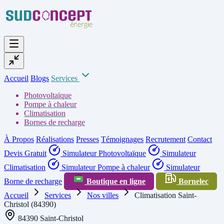
Accueil
Blogs
Services
Photovoltaïque
Pompe à chaleur
Climatisation
Bornes de recharge
À Propos
Réalisations
Presses
Témoignages
Recrutement
Contact
Devis Gratuit
Simulateur Photovoltaïque
Simulateur
Climatisation
Simulateur Pompe à chaleur
Simulateur
Borne de recharge
Boutique en ligne
Bornelec
Accueil
Services
Nos villes
Climatisation Saint-
Christol (84390)
84390 Saint-Christol