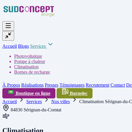
Accueil
Blogs
Services
Photovoltaïque
Pompe à chaleur
Climatisation
Bornes de recharge
À Propos
Réalisations
Presses
Témoignages
Recrutement
Contact
Dev
Boutique en ligne
Bornelec
Accueil
Services
Nos villes
Climatisation Sérignan-du-
84830 Sérignan-du-Comtat
Climatisation