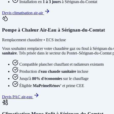
Installation en
1 à 3 jours
à Sérignan-du-Comtat
Devis climatisation air-air
Pompe à Chaleur Air-Eau à Sérignan-du-Comtat
Remplacement chaudière • ECS incluse
Vous souhaitez remplacer votre chaudière gaz ou fioul à Sérignan-d
sanitaire
. Très prisée dans le secteur du Pontet–Sérignan-du-Comtat po
Compatible plancher chauffant et radiateurs existants
Production d'
eau chaude sanitaire
incluse
Jusqu'à
80% d'économies
sur le chauffage
Éligible
MaPrimeRénov'
et prime CEE
Devis PAC air-eau
Climatisation Mono-Split à Sérignan-du-Comtat