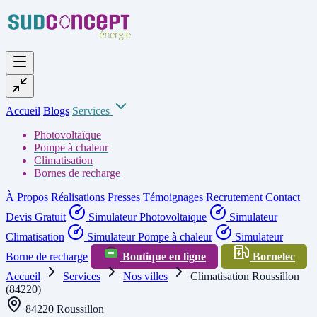
Accueil
Blogs
Services
Photovoltaïque
Pompe à chaleur
Climatisation
Bornes de recharge
À Propos
Réalisations
Presses
Témoignages
Recrutement
Contact
Devis Gratuit
Simulateur Photovoltaïque
Simulateur
Climatisation
Simulateur Pompe à chaleur
Simulateur
Borne de recharge
Boutique en ligne
Bornelec
Accueil
Services
Nos villes
Climatisation Roussillon
(84220)
84220 Roussillon