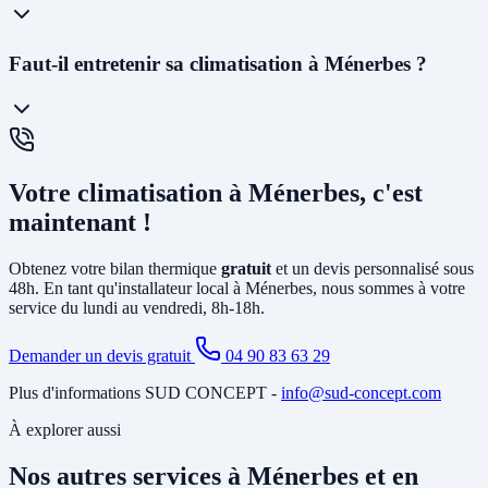
48 à 72h
et planifier l'installation généralement dans les 2 à 4
semaines. En cas d'urgence (panne avant l'été), nous faisons notre
maximum pour intervenir rapidement.
La
PAC air-air
(climatisation réversible) souffle directement de l'air
Faut-il entretenir sa climatisation à Ménerbes ?
chaud ou froid via des unités murales. Elle est idéale pour le
chauffage et la climatisation. La
PAC air-eau
chauffe l'eau d'un
circuit de chauffage (radiateurs ou plancher chauffant) et peut aussi
produire votre eau chaude sanitaire. Elle remplace avantageusement
Oui, un
entretien annuel est recommandé
(et obligatoire pour les
une chaudière gaz ou fioul et est éligible à MaPrimeRénov'.
systèmes contenant plus de 2 kg de fluide frigorigène). Nous
Votre climatisation à Ménerbes, c'est
proposons des
contrats de maintenance
à Ménerbes incluant le
nettoyage des filtres, la vérification du circuit frigorifique, le contrôle
maintenant !
des performances et la recharge éventuelle du fluide.
Obtenez votre bilan thermique
gratuit
et un devis personnalisé sous
48h. En tant qu'installateur local à Ménerbes, nous sommes à votre
service du lundi au vendredi, 8h-18h.
Demander un devis gratuit
04 90 83 63 29
Plus d'informations SUD CONCEPT -
info@sud-concept.com
À explorer aussi
Nos autres services à Ménerbes et en