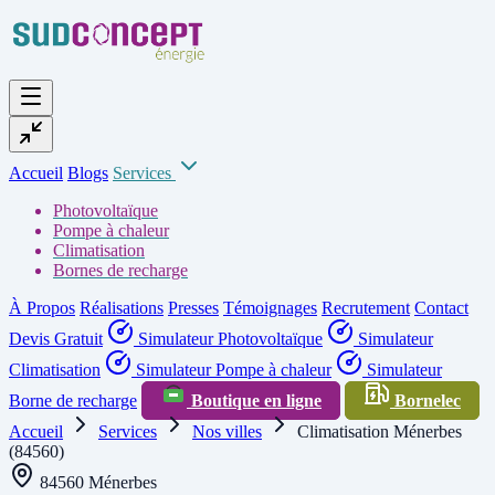
Accueil
Blogs
Services
Photovoltaïque
Pompe à chaleur
Climatisation
Bornes de recharge
À Propos
Réalisations
Presses
Témoignages
Recrutement
Contact
Devis Gratuit
Simulateur Photovoltaïque
Simulateur
Climatisation
Simulateur Pompe à chaleur
Simulateur
Borne de recharge
Boutique en ligne
Bornelec
Accueil
Services
Nos villes
Climatisation Ménerbes
(84560)
84560 Ménerbes