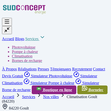
Accueil
Blogs
Services
Photovoltaïque
Pompe à chaleur
Climatisation
Bornes de recharge
À Propos
Réalisations
Presses
Témoignages
Recrutement
Contact
Devis Gratuit
Simulateur Photovoltaïque
Simulateur
Climatisation
Simulateur Pompe à chaleur
Simulateur
Borne de recharge
Boutique en ligne
Bornelec
Accueil
Services
Nos villes
Climatisation Goult
(84220)
84220 Goult