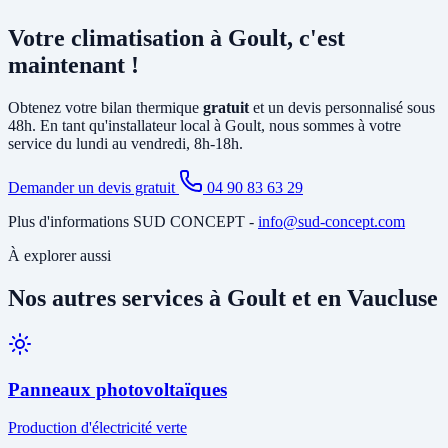
Oui, un
entretien annuel est recommandé
(et obligatoire pour les
une chaudière gaz ou fioul et est éligible à MaPrimeRénov'.
systèmes contenant plus de 2 kg de fluide frigorigène). Nous
Votre climatisation à Goult, c'est
proposons des
contrats de maintenance
à Goult incluant le
nettoyage des filtres, la vérification du circuit frigorifique, le contrôle
maintenant !
des performances et la recharge éventuelle du fluide.
Obtenez votre bilan thermique
gratuit
et un devis personnalisé sous
48h. En tant qu'installateur local à Goult, nous sommes à votre
service du lundi au vendredi, 8h-18h.
Demander un devis gratuit
04 90 83 63 29
Plus d'informations SUD CONCEPT -
info@sud-concept.com
À explorer aussi
Nos autres services à Goult et en Vaucluse
Panneaux photovoltaïques
Production d'électricité verte