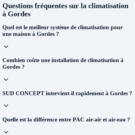
Questions fréquentes sur la climatisation
à Gordes
Quel est le meilleur système de climatisation pour
une maison à Gordes ?
À Gordes, avec le
climat méditerranéen et les étés chauds
Combien coûte une installation de climatisation à
(dépassant souvent 35°C), nous recommandons une
PAC air-air
Gordes ?
réversible multi-split
pour les maisons individuelles. Elle permet à
la fois de climatiser en été et de chauffer en hiver de façon
économique. Pour remplacer une chaudière gaz ou fioul, la
PAC
air-eau
est la solution idéale et la plus aidée financièrement.
Le coût varie selon le système : de
1 500 € à 3 000 €
pour un mono-
SUD CONCEPT intervient-il rapidement à Gordes ?
split,
3 000 € à 8 000 €
pour un multi-split (2 à 5 pièces), et
8 000 €
à 15 000 €
pour une PAC air-eau. Après déduction de
MaPrimeRénov', de la prime CEE et de la TVA à 5,5%, le reste à
charge peut être considérablement réduit. Contactez-nous pour un
Oui ! Notre
siège social est situé au 227 Allée Alfred Nobel à
devis gratuit et personnalisé à Gordes.
Quelle est la différence entre PAC air-air et air-eau ?
Vedène
. Nous pouvons vous proposer une visite technique dans les
48 à 72h
et planifier l'installation généralement dans les 2 à 4
semaines. En cas d'urgence (panne avant l'été), nous faisons notre