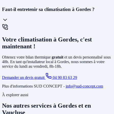
maximum pour intervenir rapidement.
La
PAC air-air
(climatisation réversible) souffle directement de l'air
Faut-il entretenir sa climatisation à Gordes ?
chaud ou froid via des unités murales. Elle est idéale pour le
chauffage et la climatisation. La
PAC air-eau
chauffe l'eau d'un
circuit de chauffage (radiateurs ou plancher chauffant) et peut aussi
produire votre eau chaude sanitaire. Elle remplace avantageusement
Oui, un
entretien annuel est recommandé
(et obligatoire pour les
une chaudière gaz ou fioul et est éligible à MaPrimeRénov'.
systèmes contenant plus de 2 kg de fluide frigorigène). Nous
Votre climatisation à Gordes, c'est
proposons des
contrats de maintenance
à Gordes incluant le
nettoyage des filtres, la vérification du circuit frigorifique, le contrôle
maintenant !
des performances et la recharge éventuelle du fluide.
Obtenez votre bilan thermique
gratuit
et un devis personnalisé sous
48h. En tant qu'installateur local à Gordes, nous sommes à votre
service du lundi au vendredi, 8h-18h.
Demander un devis gratuit
04 90 83 63 29
Plus d'informations SUD CONCEPT -
info@sud-concept.com
À explorer aussi
Nos autres services à Gordes et en
Vaucluse