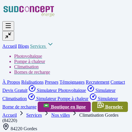
Accueil
Blogs
Services
Photovoltaïque
Pompe à chaleur
Climatisation
Bornes de recharge
À Propos
Réalisations
Presses
Témoignages
Recrutement
Contact
Devis Gratuit
Simulateur Photovoltaïque
Simulateur
Climatisation
Simulateur Pompe à chaleur
Simulateur
Borne de recharge
Boutique en ligne
Bornelec
Accueil
Services
Nos villes
Climatisation Gordes
(84220)
84220 Gordes