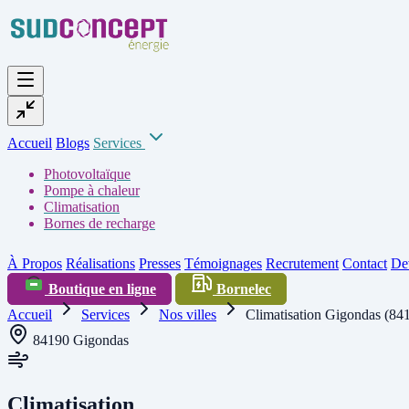
Accueil
Blogs
Services
Photovoltaïque
Pompe à chaleur
Climatisation
Bornes de recharge
À Propos
Réalisations
Presses
Témoignages
Recrutement
Contact
Dev
Boutique en ligne
Bornelec
Accueil
Services
Nos villes
Climatisation Gigondas (84
84190 Gigondas
Climatisation