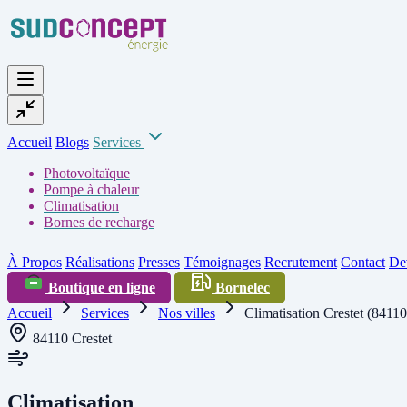
Accueil
Blogs
Services
Photovoltaïque
Pompe à chaleur
Climatisation
Bornes de recharge
À Propos
Réalisations
Presses
Témoignages
Recrutement
Contact
Dev
Boutique en ligne
Bornelec
Accueil
Services
Nos villes
Climatisation Crestet (84110
84110 Crestet
Climatisation