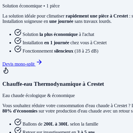
Solution économique • 1 pièce
La solution idéale pour climatiser
rapidement une pièce à Crestet
: 
Installation soigneuse en
une journée
sans travaux lourds.
Solution
la plus économique
à l'achat
Installation
en 1 journée
chez vous à Crestet
Fonctionnement
silencieux
(18 à 25 dB)
Devis mono-split
Chauffe-eau Thermodynamique à Crestet
Eau chaude écologique & économique
Vous souhaitez réduire votre consommation d'eau chaude à Crestet ?
80% d'économies
sur votre production d'eau chaude avec un retour su
Ballons de
200L à 300L
selon la famille
Retour sur investissement en
3 à 5 ans