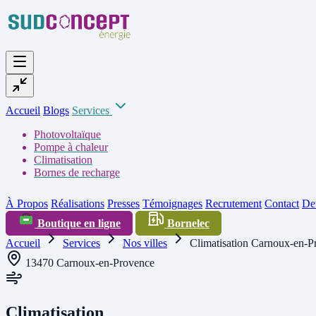
Accueil
Blogs
Services
Photovoltaïque
Pompe à chaleur
Climatisation
Bornes de recharge
À Propos
Réalisations
Presses
Témoignages
Recrutement
Contact
Dev
Boutique en ligne
Bornelec
Accueil
Services
Nos villes
Climatisation Carnoux-en-P
13470 Carnoux-en-Provence
Climatisation