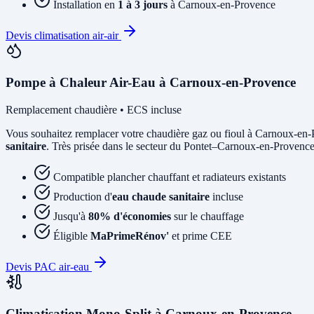
Installation en
1 à 3 jours
à Carnoux-en-Provence
Devis climatisation air-air
Pompe à Chaleur Air-Eau à Carnoux-en-Provence
Remplacement chaudière • ECS incluse
Vous souhaitez remplacer votre chaudière gaz ou fioul à Carnoux-en
sanitaire
. Très prisée dans le secteur du Pontet–Carnoux-en-Provence p
Compatible plancher chauffant et radiateurs existants
Production d'
eau chaude sanitaire
incluse
Jusqu'à
80% d'économies
sur le chauffage
Éligible
MaPrimeRénov'
et prime CEE
Devis PAC air-eau
Climatisation Mono-Split à Carnoux-en-Provence