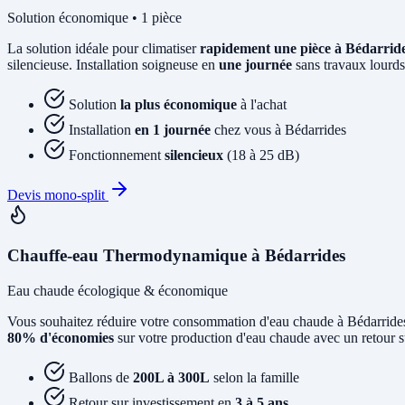
Solution économique • 1 pièce
La solution idéale pour climatiser
rapidement une pièce à Bédarrid
silencieuse. Installation soigneuse en
une journée
sans travaux lourds
Solution
la plus économique
à l'achat
Installation
en 1 journée
chez vous à Bédarrides
Fonctionnement
silencieux
(18 à 25 dB)
Devis mono-split
Chauffe-eau Thermodynamique à Bédarrides
Eau chaude écologique & économique
Vous souhaitez réduire votre consommation d'eau chaude à Bédarride
80% d'économies
sur votre production d'eau chaude avec un retour s
Ballons de
200L à 300L
selon la famille
Retour sur investissement en
3 à 5 ans