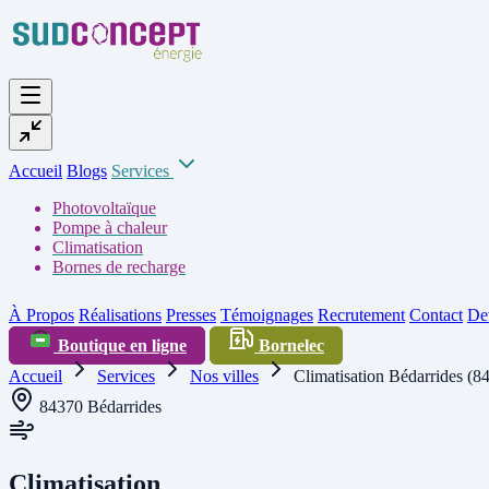
Accueil
Blogs
Services
Photovoltaïque
Pompe à chaleur
Climatisation
Bornes de recharge
À Propos
Réalisations
Presses
Témoignages
Recrutement
Contact
Dev
Boutique en ligne
Bornelec
Accueil
Services
Nos villes
Climatisation Bédarrides (8
84370 Bédarrides
Climatisation