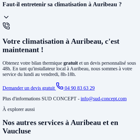
La
PAC air-air
(climatisation réversible) souffle directement de l'air
Faut-il entretenir sa climatisation à Auribeau ?
chaud ou froid via des unités murales. Elle est idéale pour le
chauffage et la climatisation. La
PAC air-eau
chauffe l'eau d'un
circuit de chauffage (radiateurs ou plancher chauffant) et peut aussi
produire votre eau chaude sanitaire. Elle remplace avantageusement
Oui, un
entretien annuel est recommandé
(et obligatoire pour les
une chaudière gaz ou fioul et est éligible à MaPrimeRénov'.
systèmes contenant plus de 2 kg de fluide frigorigène). Nous
Votre climatisation à Auribeau, c'est
proposons des
contrats de maintenance
à Auribeau incluant le
nettoyage des filtres, la vérification du circuit frigorifique, le contrôle
maintenant !
des performances et la recharge éventuelle du fluide.
Obtenez votre bilan thermique
gratuit
et un devis personnalisé sous
48h. En tant qu'installateur local à Auribeau, nous sommes à votre
service du lundi au vendredi, 8h-18h.
Demander un devis gratuit
04 90 83 63 29
Plus d'informations SUD CONCEPT -
info@sud-concept.com
À explorer aussi
Nos autres services à Auribeau et en
Vaucluse