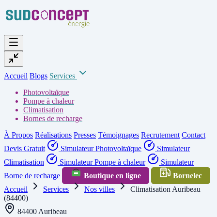
Accueil
Blogs
Services
Photovoltaïque
Pompe à chaleur
Climatisation
Bornes de recharge
À Propos
Réalisations
Presses
Témoignages
Recrutement
Contact
Devis Gratuit
Simulateur Photovoltaïque
Simulateur
Climatisation
Simulateur Pompe à chaleur
Simulateur
Borne de recharge
Boutique en ligne
Bornelec
Accueil
Services
Nos villes
Climatisation Auribeau
(84400)
84400 Auribeau