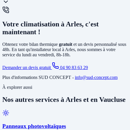
circuit de chauffage (radiateurs ou plancher chauffant) et peut aussi
produire votre eau chaude sanitaire. Elle remplace avantageusement
Oui, un
entretien annuel est recommandé
(et obligatoire pour les
une chaudière gaz ou fioul et est éligible à MaPrimeRénov'.
systèmes contenant plus de 2 kg de fluide frigorigène). Nous
Votre climatisation à Arles, c'est
proposons des
contrats de maintenance
à Arles incluant le
nettoyage des filtres, la vérification du circuit frigorifique, le contrôle
maintenant !
des performances et la recharge éventuelle du fluide.
Obtenez votre bilan thermique
gratuit
et un devis personnalisé sous
48h. En tant qu'installateur local à Arles, nous sommes à votre
service du lundi au vendredi, 8h-18h.
Demander un devis gratuit
04 90 83 63 29
Plus d'informations SUD CONCEPT -
info@sud-concept.com
À explorer aussi
Nos autres services à Arles et en Vaucluse
Panneaux photovoltaïques