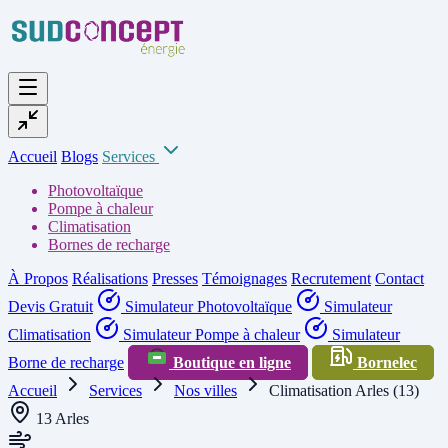
Accueil
Blogs
Services
Photovoltaïque
Pompe à chaleur
Climatisation
Bornes de recharge
À Propos
Réalisations
Presses
Témoignages
Recrutement
Contact
Devis Gratuit
Simulateur Photovoltaïque
Simulateur
Climatisation
Simulateur Pompe à chaleur
Simulateur
Borne de recharge
Boutique en ligne
Bornelec
Accueil
Services
Nos villes
Climatisation Arles (13)
13 Arles