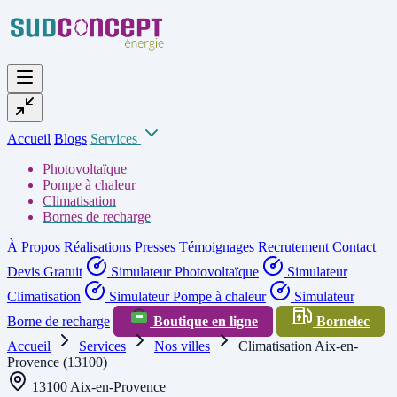
Accueil
Blogs
Services
Photovoltaïque
Pompe à chaleur
Climatisation
Bornes de recharge
À Propos
Réalisations
Presses
Témoignages
Recrutement
Contact
Devis Gratuit
Simulateur Photovoltaïque
Simulateur
Climatisation
Simulateur Pompe à chaleur
Simulateur
Borne de recharge
Boutique en ligne
Bornelec
Accueil
Services
Nos villes
Climatisation Aix-en-
Provence (13100)
13100 Aix-en-Provence