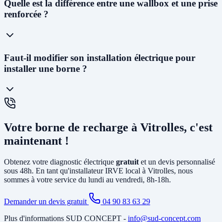
Oui ! Notre
siège social est situé au 227 Allée Alfred Nobel à
Quelle est la différence entre une wallbox et une prise
Vedène
. Nous pouvons vous proposer un diagnostic électrique dans
renforcée ?
les
48 à 72h
et planifier l'installation généralement dans la semaine
suivant l'acceptation du devis.
La
prise renforcée (Green'Up)
délivre 3,2kW et permet de
Faut-il modifier son installation électrique pour
recharger un véhicule en 12 à 20h. C'est la solution la plus
installer une borne ?
économique. La
wallbox
(7kW à 22kW) est beaucoup plus rapide
(3 à 8h), dotée de protections électroniques avancées, pilotable via
smartphone, et obligatoire pour certains types de véhicules. C'est la
solution recommandée pour un usage quotidien.
Cela dépend de votre installation existante. Dans la plupart des
maisons de Vitrolles, il faut au minimum
créer un circuit dédié
Votre borne de recharge à Vitrolles, c'est
depuis le tableau électrique et poser un disjoncteur différentiel
spécifique. Si votre abonnement est trop faible, il peut être
maintenant !
nécessaire d'
augmenter la puissance souscrite
. Notre diagnostic
gratuit identifie tous les travaux nécessaires avant l'installation.
Obtenez votre diagnostic électrique
gratuit
et un devis personnalisé
sous 48h. En tant qu'installateur IRVE local à Vitrolles, nous
sommes à votre service du lundi au vendredi, 8h-18h.
Demander un devis gratuit
04 90 83 63 29
Plus d'informations SUD CONCEPT -
info@sud-concept.com