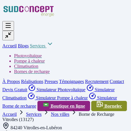
Accueil
Blogs
Services
Photovoltaïque
Pompe à chaleur
Climatisation
Bornes de recharge
À Propos
Réalisations
Presses
Témoignages
Recrutement
Contact
Devis Gratuit
Simulateur Photovoltaïque
Simulateur
Climatisation
Simulateur Pompe à chaleur
Simulateur
Borne de recharge
Boutique en ligne
Bornelec
Accueil
Services
Nos villes
Borne de Recharge
Vitrolles (13127)
84240 Vitrolles-en-Lubéron