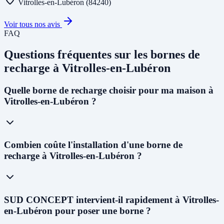
Vitrolles-en-Lubéron (84240)
Voir tous nos avis
FAQ
Questions fréquentes sur les bornes de
recharge à Vitrolles-en-Lubéron
Quelle borne de recharge choisir pour ma maison à
Vitrolles-en-Lubéron ?
Pour un usage résidentiel à Vitrolles-en-Lubéron, nous
Combien coûte l'installation d'une borne de
recommandons une
wallbox 7kW monophasée
pour la plupart des
recharge à Vitrolles-en-Lubéron ?
foyers. Si votre abonnement est triphasé, une borne
11kW
permettra
de recharger un véhicule en 3 à 4h. Le choix dépend de votre
installation électrique - notre technicien vous conseillera lors du
diagnostic gratuit.
Le coût varie selon le type de borne : de
800 € à 1 500 €
pour une
SUD CONCEPT intervient-il rapidement à Vitrolles-
wallbox résidentielle,
1 500 € à 3 000 €
pour une borne semi-rapide,
en-Lubéron pour poser une borne ?
et
3 000 € à 8 000 €
pour une borne rapide professionnelle. Après le