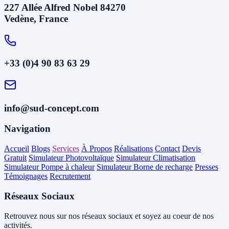
227 Allée Alfred Nobel 84270
Vedène, France
+33 (0)4 90 83 63 29
info@sud-concept.com
Navigation
Accueil
Blogs
Services
À Propos
Réalisations
Contact
Devis
Gratuit
Simulateur Photovoltaïque
Simulateur Climatisation
Simulateur Pompe à chaleur
Simulateur Borne de recharge
Presses
Témoignages
Recrutement
Réseaux Sociaux
Retrouvez nous sur nos réseaux sociaux et soyez au coeur de nos
activités.