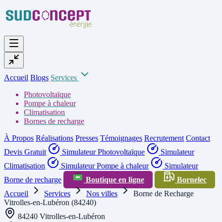
Accueil
Blogs
Services
Photovoltaïque
Pompe à chaleur
Climatisation
Bornes de recharge
À Propos
Réalisations
Presses
Témoignages
Recrutement
Contact
Devis Gratuit
Simulateur Photovoltaïque
Simulateur
Climatisation
Simulateur Pompe à chaleur
Simulateur
Borne de recharge
Boutique en ligne
Bornelec
Accueil
Services
Nos villes
Borne de Recharge
Vitrolles-en-Lubéron (84240)
84240 Vitrolles-en-Lubéron