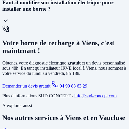
La
prise renforcée (Green'Up)
délivre 3,2kW et permet de
Faut-il modifier son installation électrique pour
recharger un véhicule en 12 à 20h. C'est la solution la plus
installer une borne ?
économique. La
wallbox
(7kW à 22kW) est beaucoup plus rapide
(3 à 8h), dotée de protections électroniques avancées, pilotable via
smartphone, et obligatoire pour certains types de véhicules. C'est la
solution recommandée pour un usage quotidien.
Cela dépend de votre installation existante. Dans la plupart des
maisons de Viens, il faut au minimum
créer un circuit dédié
depuis
Votre borne de recharge à Viens, c'est
le tableau électrique et poser un disjoncteur différentiel spécifique. Si
votre abonnement est trop faible, il peut être nécessaire d'
augmenter
maintenant !
la puissance souscrite
. Notre diagnostic gratuit identifie tous les
travaux nécessaires avant l'installation.
Obtenez votre diagnostic électrique
gratuit
et un devis personnalisé
sous 48h. En tant qu'installateur IRVE local à Viens, nous sommes à
votre service du lundi au vendredi, 8h-18h.
Demander un devis gratuit
04 90 83 63 29
Plus d'informations SUD CONCEPT -
info@sud-concept.com
À explorer aussi
Nos autres services à Viens et en Vaucluse