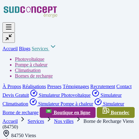
Accueil
Blogs
Services
Photovoltaïque
Pompe à chaleur
Climatisation
Bornes de recharge
À Propos
Réalisations
Presses
Témoignages
Recrutement
Contact
Devis Gratuit
Simulateur Photovoltaïque
Simulateur
Climatisation
Simulateur Pompe à chaleur
Simulateur
Borne de recharge
Boutique en ligne
Bornelec
Accueil
Services
Nos villes
Borne de Recharge Viens
(84750)
84750 Viens