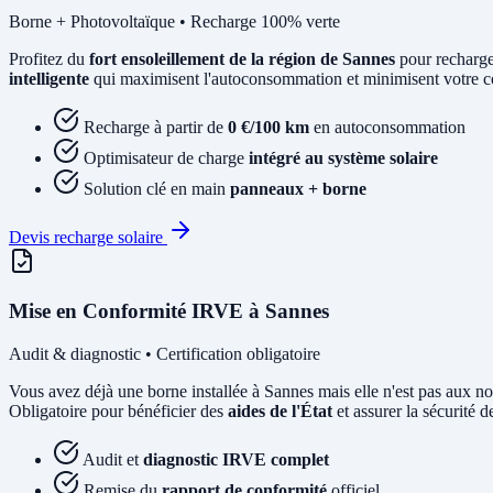
Borne + Photovoltaïque • Recharge 100% verte
Profitez du
fort ensoleillement de la région de Sannes
pour recharge
intelligente
qui maximisent l'autoconsommation et minimisent votre coû
Recharge à partir de
0 €/100 km
en autoconsommation
Optimisateur de charge
intégré au système solaire
Solution clé en main
panneaux + borne
Devis recharge solaire
Mise en Conformité IRVE à Sannes
Audit & diagnostic • Certification obligatoire
Vous avez déjà une borne installée à Sannes mais elle n'est pas au
Obligatoire pour bénéficier des
aides de l'État
et assurer la sécurité de
Audit et
diagnostic IRVE complet
Remise du
rapport de conformité
officiel