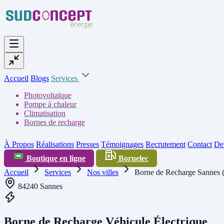
Accueil
Blogs
Services
Photovoltaïque
Pompe à chaleur
Climatisation
Bornes de recharge
À Propos
Réalisations
Presses
Témoignages
Recrutement
Contact
Dev
Boutique en ligne
Bornelec
Accueil
Services
Nos villes
Borne de Recharge Sannes 
84240 Sannes
Borne de Recharge Véhicule Électrique