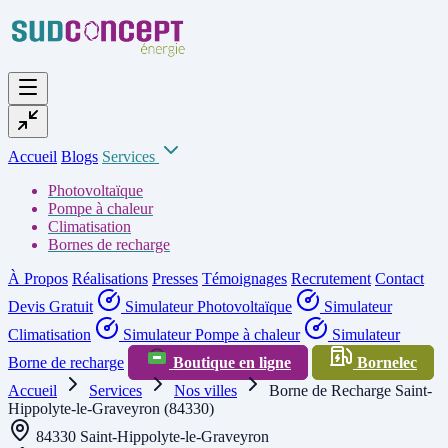
Accueil
Blogs
Services
Photovoltaïque
Pompe à chaleur
Climatisation
Bornes de recharge
À Propos
Réalisations
Presses
Témoignages
Recrutement
Contact
Devis Gratuit
Simulateur Photovoltaïque
Simulateur
Climatisation
Simulateur Pompe à chaleur
Simulateur
Borne de recharge
Boutique en ligne
Bornelec
Accueil
Services
Nos villes
Borne de Recharge Saint-
Hippolyte-le-Graveyron (84330)
84330 Saint-Hippolyte-le-Graveyron