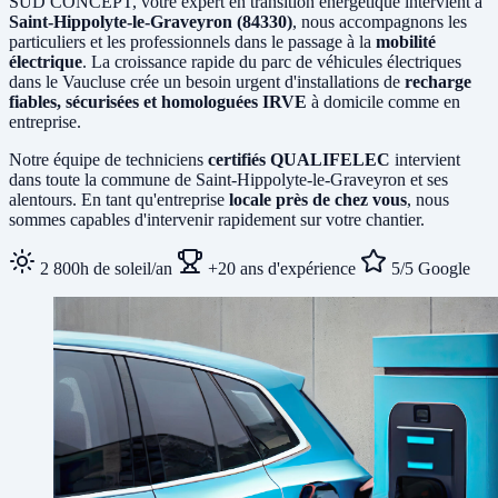
SUD CONCEPT, votre expert en transition énergétique intervient à
Saint-Hippolyte-le-Graveyron (84330)
, nous accompagnons les
particuliers et les professionnels dans le passage à la
mobilité
électrique
. La croissance rapide du parc de véhicules électriques
dans le Vaucluse crée un besoin urgent d'installations de
recharge
fiables, sécurisées et homologuées IRVE
à domicile comme en
entreprise.
Notre équipe de techniciens
certifiés QUALIFELEC
intervient
dans toute la commune de Saint-Hippolyte-le-Graveyron et ses
alentours. En tant qu'entreprise
locale près de chez vous
, nous
sommes capables d'intervenir rapidement sur votre chantier.
2 800h de soleil/an
+20 ans d'expérience
5/5 Google