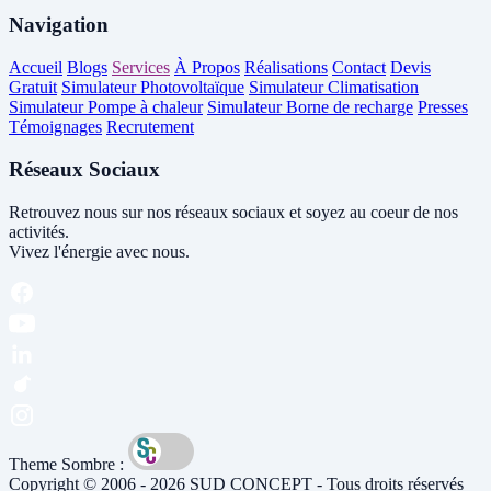
Navigation
Accueil
Blogs
Services
À Propos
Réalisations
Contact
Devis
Gratuit
Simulateur Photovoltaïque
Simulateur Climatisation
Simulateur Pompe à chaleur
Simulateur Borne de recharge
Presses
Témoignages
Recrutement
Réseaux Sociaux
Retrouvez nous sur nos réseaux sociaux et soyez au coeur de nos
activités.
Vivez l'énergie avec nous.
Theme Sombre :
Copyright © 2006 - 2026 SUD CONCEPT - Tous droits réservés