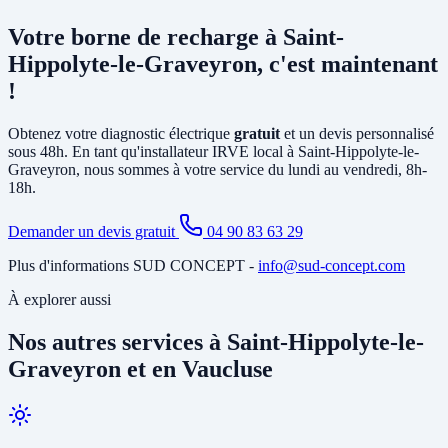
Cela dépend de votre installation existante. Dans la plupart des
maisons de Saint-Hippolyte-le-Graveyron, il faut au minimum
créer
Votre borne de recharge à Saint-
un circuit dédié
depuis le tableau électrique et poser un disjoncteur
différentiel spécifique. Si votre abonnement est trop faible, il peut
Hippolyte-le-Graveyron, c'est maintenant
être nécessaire d'
augmenter la puissance souscrite
. Notre
!
diagnostic gratuit identifie tous les travaux nécessaires avant
l'installation.
Obtenez votre diagnostic électrique
gratuit
et un devis personnalisé
sous 48h. En tant qu'installateur IRVE local à Saint-Hippolyte-le-
Graveyron, nous sommes à votre service du lundi au vendredi, 8h-
18h.
Demander un devis gratuit
04 90 83 63 29
Plus d'informations SUD CONCEPT -
info@sud-concept.com
À explorer aussi
Nos autres services à Saint-Hippolyte-le-
Graveyron et en Vaucluse