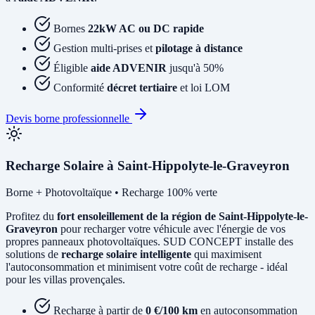
Bornes
22kW AC ou DC rapide
Gestion multi-prises et
pilotage à distance
Éligible
aide ADVENIR
jusqu'à 50%
Conformité
décret tertiaire
et loi LOM
Devis borne professionnelle
Recharge Solaire à Saint-Hippolyte-le-Graveyron
Borne + Photovoltaïque • Recharge 100% verte
Profitez du
fort ensoleillement de la région de Saint-Hippolyte-le-
Graveyron
pour recharger votre véhicule avec l'énergie de vos
propres panneaux photovoltaïques. SUD CONCEPT installe des
solutions de
recharge solaire intelligente
qui maximisent
l'autoconsommation et minimisent votre coût de recharge - idéal
pour les villas provençales.
Recharge à partir de
0 €/100 km
en autoconsommation