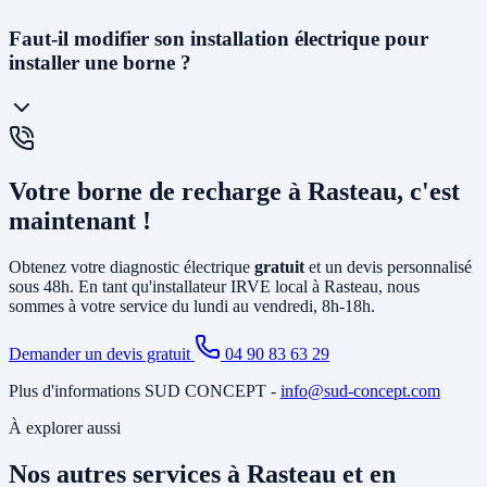
La
prise renforcée (Green'Up)
délivre 3,2kW et permet de
Faut-il modifier son installation électrique pour
recharger un véhicule en 12 à 20h. C'est la solution la plus
installer une borne ?
économique. La
wallbox
(7kW à 22kW) est beaucoup plus rapide
(3 à 8h), dotée de protections électroniques avancées, pilotable via
smartphone, et obligatoire pour certains types de véhicules. C'est la
solution recommandée pour un usage quotidien.
Cela dépend de votre installation existante. Dans la plupart des
maisons de Rasteau, il faut au minimum
créer un circuit dédié
Votre borne de recharge à Rasteau, c'est
depuis le tableau électrique et poser un disjoncteur différentiel
spécifique. Si votre abonnement est trop faible, il peut être
maintenant !
nécessaire d'
augmenter la puissance souscrite
. Notre diagnostic
gratuit identifie tous les travaux nécessaires avant l'installation.
Obtenez votre diagnostic électrique
gratuit
et un devis personnalisé
sous 48h. En tant qu'installateur IRVE local à Rasteau, nous
sommes à votre service du lundi au vendredi, 8h-18h.
Demander un devis gratuit
04 90 83 63 29
Plus d'informations SUD CONCEPT -
info@sud-concept.com
À explorer aussi
Nos autres services à Rasteau et en