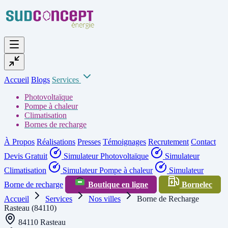
Accueil
Blogs
Services
Photovoltaïque
Pompe à chaleur
Climatisation
Bornes de recharge
À Propos
Réalisations
Presses
Témoignages
Recrutement
Contact
Devis Gratuit
Simulateur Photovoltaïque
Simulateur
Climatisation
Simulateur Pompe à chaleur
Simulateur
Borne de recharge
Boutique en ligne
Bornelec
Accueil
Services
Nos villes
Borne de Recharge
Rasteau (84110)
84110 Rasteau