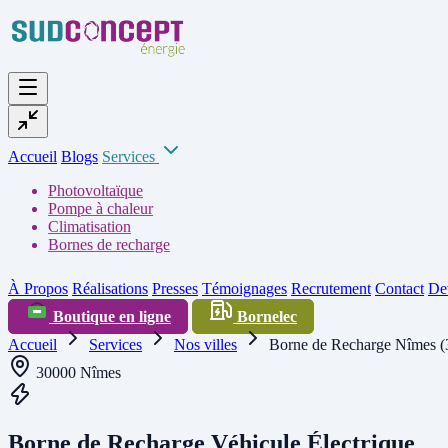
Accueil
Blogs
Services
Photovoltaïque
Pompe à chaleur
Climatisation
Bornes de recharge
À Propos
Réalisations
Presses
Témoignages
Recrutement
Contact
Dev
Boutique en ligne
Bornelec
Accueil
Services
Nos villes
Borne de Recharge Nîmes (
30000 Nîmes
Borne de Recharge Véhicule Électrique