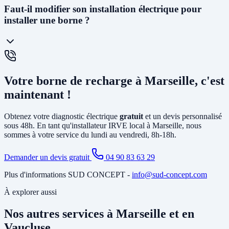
La
prise renforcée (Green'Up)
délivre 3,2kW et permet de
Faut-il modifier son installation électrique pour
recharger un véhicule en 12 à 20h. C'est la solution la plus
installer une borne ?
économique. La
wallbox
(7kW à 22kW) est beaucoup plus rapide
(3 à 8h), dotée de protections électroniques avancées, pilotable via
smartphone, et obligatoire pour certains types de véhicules. C'est la
solution recommandée pour un usage quotidien.
Cela dépend de votre installation existante. Dans la plupart des
maisons de Marseille, il faut au minimum
créer un circuit dédié
Votre borne de recharge à Marseille, c'est
depuis le tableau électrique et poser un disjoncteur différentiel
spécifique. Si votre abonnement est trop faible, il peut être
maintenant !
nécessaire d'
augmenter la puissance souscrite
. Notre diagnostic
gratuit identifie tous les travaux nécessaires avant l'installation.
Obtenez votre diagnostic électrique
gratuit
et un devis personnalisé
sous 48h. En tant qu'installateur IRVE local à Marseille, nous
sommes à votre service du lundi au vendredi, 8h-18h.
Demander un devis gratuit
04 90 83 63 29
Plus d'informations SUD CONCEPT -
info@sud-concept.com
À explorer aussi
Nos autres services à Marseille et en
Vaucluse