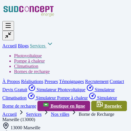
Accueil
Blogs
Services
Photovoltaïque
Pompe à chaleur
Climatisation
Bornes de recharge
À Propos
Réalisations
Presses
Témoignages
Recrutement
Contact
Devis Gratuit
Simulateur Photovoltaïque
Simulateur
Climatisation
Simulateur Pompe à chaleur
Simulateur
Borne de recharge
Boutique en ligne
Bornelec
Accueil
Services
Nos villes
Borne de Recharge
Marseille (13000)
13000 Marseille